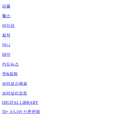
피플
헬스
라이프
컬처
머니
테마
카드뉴스
컷&칼럼
브라보스페셜
브라보리포트
DIGITAL LIBRARY
50+ 시니어 신춘문예