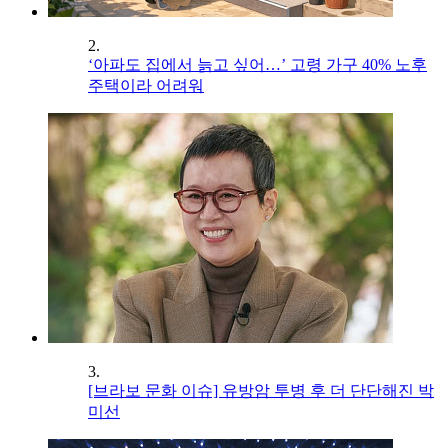
2.
‘아파도 집에서 늙고 싶어…’ 고령 가구 40% 노후
주택이라 어려워
3.
[브라보 문화 이슈] 유방암 투병 후 더 단단해진 박
미선