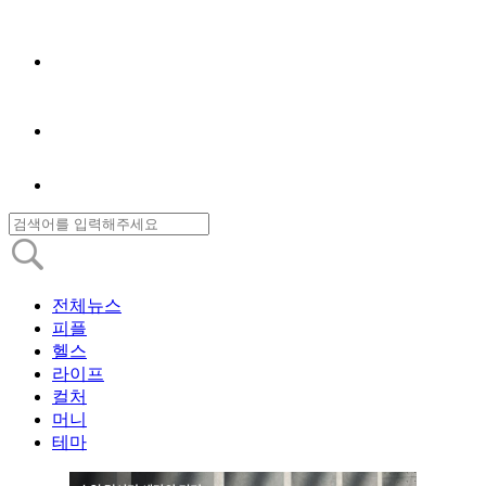
전체뉴스
피플
헬스
라이프
컬처
머니
테마