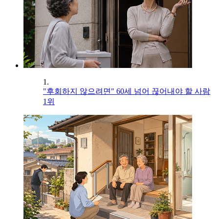
1.
"후회하지 않으려면" 60세 넘어 끊어내야 할 사람
1위