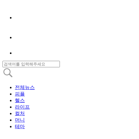
전체뉴스
피플
헬스
라이프
컬처
머니
테마