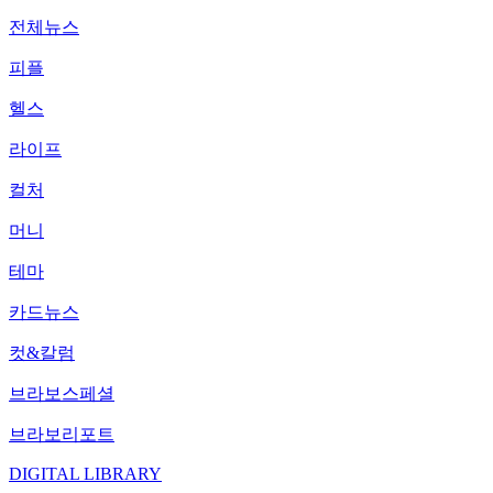
전체뉴스
피플
헬스
라이프
컬처
머니
테마
카드뉴스
컷&칼럼
브라보스페셜
브라보리포트
DIGITAL LIBRARY