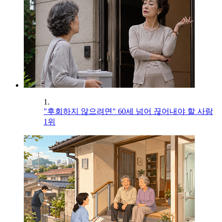
1.
"후회하지 않으려면" 60세 넘어 끊어내야 할 사람
1위