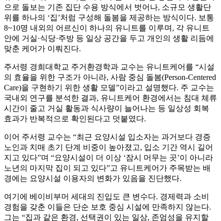
으로 돌보는 기존 집단 수용 방식에서 벗어나, 소규모 생활단
위를 하나의 ‘집’처럼 구성해 돌봄을 제공하는 방식이다. 보통
8~10명 내외의 어르신이 하나의 유니트를 이루며, 각 유니트
안에 거실·식당·주방 등 일상 공간을 두고 개인의 생활 리듬에
맞춘 케어가 이뤄진다.
주서령 경희대학교 주거환경학과 교수는 유니트케어를 “시설
의 효율을 위한 구조가 아니라, 사람 중심 돌봄(Person-Centered
Care)을 구현하기 위한 생활 모델”이라고 설명했다. 주 교수는
국내외 연구를 분석한 결과, 유니트케어 환경에서는 침대 체류
시간이 줄고 거실 활동과 식사량이 늘어나는 등 일상성 회복
효과가 반복적으로 확인된다고 덧붙였다.
이어 주서령 교수는 “최근 요양시설 입소자는 과거보다 경증
노인과 치매 초기 단계 비중이 높아졌고, 입소 기간 역시 길어
지고 있다”며 “요양시설이 더 이상 ‘잠시 머무는 곳’이 아니라
노년의 마지막 집이 되고 있다”고 유니트케어가 주목받는 배
경에는 요양시설 이용자의 변화가 있음을 진단했다.
여기에 베이비부머 세대의 진입도 큰 변수다. 경제력과 소비
경험을 갖춘 이들은 단순 보호 중심 시설에 만족하지 않는다.
그는 “집과 같은 환경, 선택권이 있는 일상, 존엄성을 유지할