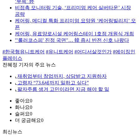
‘부족’ 外
비접촉 모니터링 기술, ‘프리미엄 케어 실버타운’ 시장
공략
케어링, 메디컬 특화 프리미엄 요양원 ‘케어링빌리지’ 오
픈
케어링, 유료양로시설 케어링스테이 1호점 개원식 개최
"'롤러코스피' 진정 국면"… 韓 증시 반전 신호 나왔다
#한국형유니트케어
#유니트케어
#어디서살것인가
#에이징인
플레이스
전혜정 기자의 주요 뉴스
⌞
재취업부터 창업까지, 상담받고 지원하자
⌞
고령자 “73.6세까지 일하고 싶다”
⌞
팔자주름 생겨 고민이라면 지금 해야 할 일
좋아요
0
화나요
0
슬퍼요
0
더 궁금해요
0
최신뉴스