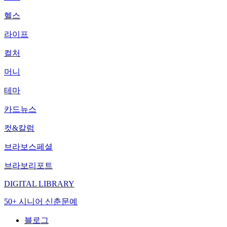
헬스
라이프
컬처
머니
테마
카드뉴스
컷&칼럼
브라보스페셜
브라보리포트
DIGITAL LIBRARY
50+ 시니어 신춘문예
블로그