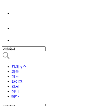
전체뉴스
피플
헬스
라이프
컬처
머니
테마