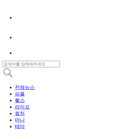
전체뉴스
피플
헬스
라이프
컬처
머니
테마