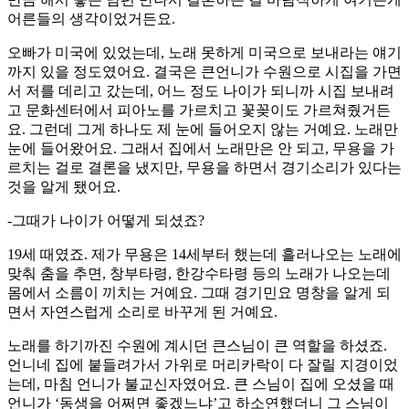
어른들의 생각이었거든요.
오빠가 미국에 있었는데, 노래 못하게 미국으로 보내라는 얘기
까지 있을 정도였어요. 결국은 큰언니가 수원으로 시집을 가면
서 저를 데리고 갔는데, 어느 정도 나이가 되니까 시집 보내려
고 문화센터에서 피아노를 가르치고 꽃꽂이도 가르쳐줬거든
요. 그런데 그게 하나도 제 눈에 들어오지 않는 거예요. 노래만
눈에 들어왔어요. 그래서 집에서 노래만은 안 되고, 무용을 가
르치는 걸로 결론을 냈지만, 무용을 하면서 경기소리가 있다는
것을 알게 됐어요.
-그때가 나이가 어떻게 되셨죠?
19세 때였죠. 제가 무용은 14세부터 했는데 흘러나오는 노래에
맞춰 춤을 추면, 창부타령, 한강수타령 등의 노래가 나오는데
몸에서 소름이 끼치는 거예요. 그때 경기민요 명창을 알게 되
면서 자연스럽게 소리로 바꾸게 된 거예요.
노래를 하기까진 수원에 계시던 큰스님이 큰 역할을 하셨죠.
언니네 집에 붙들려가서 가위로 머리카락이 다 잘릴 지경이었
는데, 마침 언니가 불교신자였어요. 큰 스님이 집에 오셨을 때
언니가 ‘동생을 어쩌면 좋겠느냐’고 하소연했더니 그 스님이