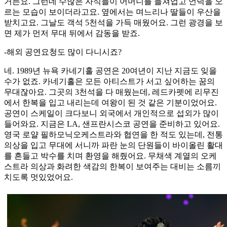
거든요. 그런데 수많은 자식들이 어머니를 들쳐업고 언덕을 오
르는 모습이 보이더라고요. 옆에서는 며느리나 딸들이 우산을
받치고요. 그날도 객석 5천석을 가득 매웠어요. 그런 광경을 보
면 제가 먼저 무대 뒤에서 감동을 받죠.
-해외 공연요청도 많이 다니시죠?
네. 1989년 뉴욕 카네기홀 공연은 20여년이 지난 지금도 잊을
수가 없죠. 카네기홀은 모든 아티스트가 서고 싶어하는 꿈의
무대잖아요. 그곳의 3천석을 다 매웠는데, 레드카펫에 리무진
에서 한복을 입고 내리는데 여왕이 된 것 같은 기분이었어요.
공연이 스케일이 크다보니 외국에서 개인적으로 섭외가 많이
들어와요. 지금은 LA, 샌프란시스코 공연을 준비하고 있어요.
영국 로얄 필하모닉오케스트라와 협연을 한 적도 있는데, 전통
의상을 입고 무대에 서니까 파란 눈의 단원들이 바이올린 활대
를 흔들고 박수를 치며 환영을 해줬어요. 무채색 계열의 오케
스트라 의상과 화려한 색감의 한복이 보여주는 대비는 소름끼
치도록 멋있었어요.