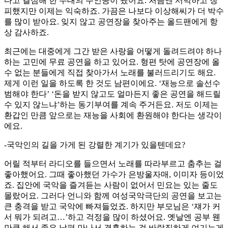
다고 결심해 한 무대의 주인공이 됐어요. 처음엔 서먹하고 창
피했지만 이제는 익숙하죠. 가끔은 나보다 이상해씨가 더 박수
를 많이 받아요. 잊지 않고 공연장을 찾아주는 올드팬에게 항
상 감사하죠.
최근에는 대중에게 그간 받은 사랑을 어떻게 돌려드려야 하나
하는 고민에 무료 공연을 하고 있어요. 형편 탓에 공연장에 올
수 없는 분들에게 직접 찾아가서 노래를 불러드리기도 해요.
제게 이런 일을 하도록 한 것도 남편이에요. ‘재능으로 솔선수
범해야 한다’ ‘돈을 받지 않고도 얼마든지 좋은 공연을 해드릴
수 있지 않느냐’하는 동기부여를 계속 주거든요. 저도 이제는
환갑인 만큼 앞으로는 재능을 사회에 환원해야 한다는 생각이
에요.
-국악인의 길을 가게 된 강렬한 계기가 있을텐데요?
어릴 적부터 라디오를 들으면서 노래를 따라부르고 춤추는 걸
좋아했어요. 그때 좋아했던 가수가 은방울자매, 이미자 등이었
죠. 집안에 국악을 즐겨듣는 사람이 없어서 민요는 있는 줄도
몰랐어요. 그러다 언니와 함께 여성국악극단의 공연을 보고는
큰 충격을 받고 국악에 빠져들었죠. 하지만 부모님은 ‘쟤가 커
서 뭐가 되려고…’하고 걱정을 많이 하셨어요. 옛날엔 공부 웬
만큼 해서 좋은 남편 만나서 결혼하는 걸 바람직하게 여기는게