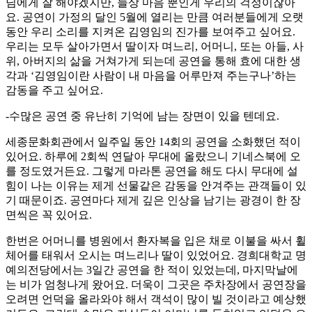
님에게 잘 해야겠지만, 늘상 마음 뿐인게 우리의 걱정이잖아
요. 공연이 가정의 달인 5월에 열리는 만큼 여러분들에게 오랫
동안 우리 소리를 지켜온 김영임의 진가를 보여주고 싶어요.
우리는 모두 살아가면서 딸이자 며느리, 어머니, 또는 아들, 사
위, 아버지의 삶을 거쳐가게 되는데 공연을 통해 효에 대한 생
각과 ‘김영임이란 사람이 내 마음을 어루만져 주는구나’하는
감동을 주고 싶어요.
-수많은 공연 중 유난히 기억에 남는 장면이 있을 텐데요.
세종문화회관에서 일주일 동안 14회의 공연을 소화했던 적이
있어요. 하루에 2회씩 연달아 무대에 올랐으니 기네스북에 오
를 정도였거든요. 그렇게 마라톤 공연을 해도 다시 무대에 설
힘이 나는 이유는 제게 선물같은 감동을 안겨주는 관객들이 있
기 때문이죠. 공연마다 제게 깊은 인상을 남기는 광경이 한 장
면씩은 꼭 있어요.
한번은 어머니를 병원에서 환자복을 입은 채로 이불을 싸서 휠
체어를 태워서 오시는 며느리나 딸이 있었어요. 경희대학교 명
예의전당에서는 3일간 공연을 한 적이 있었는데, 마지막날에
는 비가 엄청나게 왔어요. 더욱이 그곳은 주차장에서 공연장을
오려면 언덕을 올라와야 해서 객석이 많이 빌 것이라고 예상했