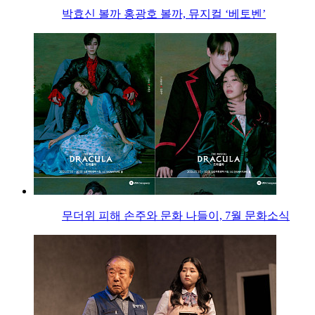
박효신 볼까 홍광호 볼까, 뮤지컬 ‘베토벤’
무더위 피해 손주와 문화 나들이, 7월 문화소식