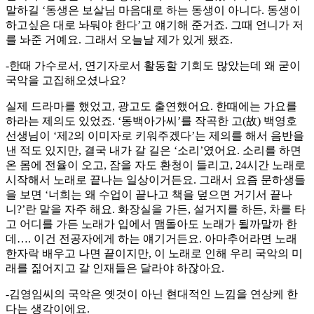
말하길 ‘동생은 보살님 마음대로 하는 동생이 아니다. 동생이
하고싶은 대로 놔둬야 한다’고 얘기해 준거죠. 그때 언니가 저
를 놔준 거예요. 그래서 오늘날 제가 있게 됐죠.
-한때 가수로서, 연기자로서 활동할 기회도 많았는데 왜 굳이
국악을 고집해오셨나요?
실제 드라마를 했었고, 광고도 출연했어요. 한때에는 가요를
하라는 제의도 있었죠. ‘동백아가씨’를 작곡한 고(故) 백영호
선생님이 ‘제2의 이미자로 키워주겠다’는 제의를 해서 음반을
낸 적도 있지만, 결국 내가 갈 길은 ‘소리’였어요. 소리를 하면
온 몸에 전율이 오고, 잠을 자도 환청이 들리고, 24시간 노래로
시작해서 노래로 끝나는 일상이거든요. 그래서 요즘 문하생들
을 보면 ‘너희는 왜 수업이 끝나고 책을 덮으면 거기서 끝나
니?’란 말을 자주 해요. 화장실을 가든, 설거지를 하든, 차를 타
고 어디를 가든 노래가 입에서 맴돌아도 노래가 될까말까 한
데…. 이건 전공자에게 하는 얘기거든요. 아마추어라면 노래
한자락 배우고 나면 끝이지만, 이 노래로 인해 우리 국악의 미
래를 짊어지고 갈 인재들은 달라야 하잖아요.
-김영임씨의 국악은 옛것이 아닌 현대적인 느낌을 연상케 한
다는 생각이에요.