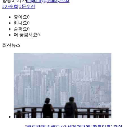
양용비 기자
dragonfly@etoday.co.kr
#가순희
#문수진
좋아요
0
화나요
0
슬퍼요
0
더 궁금해요
0
최신뉴스
“해로하면 손해?” 8·3 세제개편에 ‘황혼이혼’ 조장