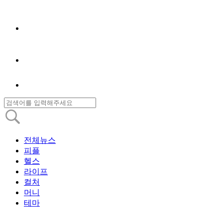
전체뉴스
피플
헬스
라이프
컬처
머니
테마