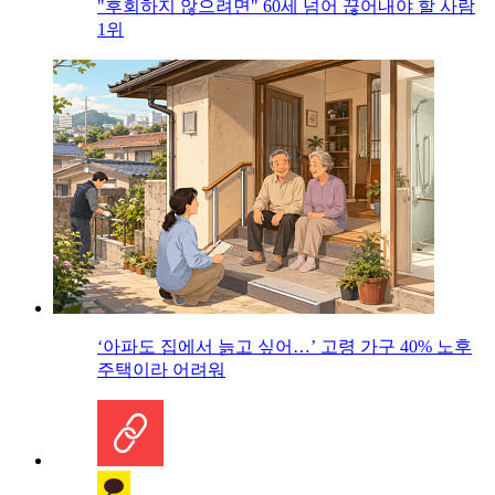
"후회하지 않으려면" 60세 넘어 끊어내야 할 사람
1위
‘아파도 집에서 늙고 싶어…’ 고령 가구 40% 노후
주택이라 어려워