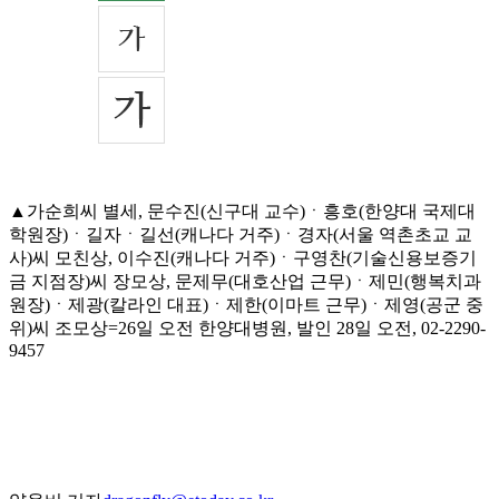
▲가순희씨 별세, 문수진(신구대 교수)ㆍ흥호(한양대 국제대
학원장)ㆍ길자ㆍ길선(캐나다 거주)ㆍ경자(서울 역촌초교 교
사)씨 모친상, 이수진(캐나다 거주)ㆍ구영찬(기술신용보증기
금 지점장)씨 장모상, 문제무(대호산업 근무)ㆍ제민(행복치과
원장)ㆍ제광(칼라인 대표)ㆍ제한(이마트 근무)ㆍ제영(공군 중
위)씨 조모상=26일 오전 한양대병원, 발인 28일 오전, 02-2290-
9457