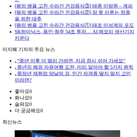
[왕의 병을 고친 수라간 건강음식③] 태종 이방원 – 계피
[왕의 병을 고친 수라간 건강음식②] 잠 못 이루는 정종
을 위한 대추
[왕의 병을 고친 수라간 건강음식①] 태조 이성계의 포도
SK하이닉스, 용인·청주 54조 투자… AI 메모리 생산기지
키운다
이지혜 기자의 주요 뉴스
⌞
“중년 이후 더 멀리 가려면, 지금 잠시 쉬어 가세요”
⌞
중년의 해외 자유여행 도전, 미리 알아야 할 5가지 원칙
⌞
중장년 재취업 양날의 검, 민간 자격증 딸지 말지 고민
이라면?
좋아요
0
화나요
0
슬퍼요
0
더 궁금해요
0
최신뉴스