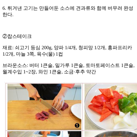
6. 튀겨낸 고기는 만들어둔 소스에 견과류와 함께 버무려 완성
한다.
②찹스테이크
재료: 쇠고기 등심 200g, 양파 1/4개, 청피망 1/2개, 홍파프리카
1/2개, 마늘 3쪽, 육수(물) 1컵
브라운소스: 버터 1큰술, 밀가루 1큰술, 토마토페이스트 1큰술,
월계수입 1~2장, 와인 1큰술, 소금·후추 약간