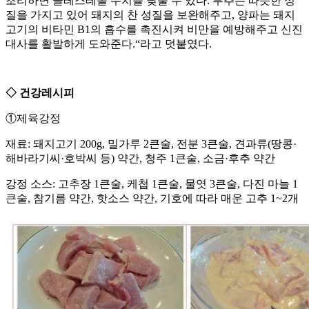
조리하면 콜레스테롤 수치를 낮출 수 있다. 부추는 따뜻한 성
질을 가지고 있어 돼지의 찬 성질을 보완해주고, 양파는 돼지
고기의 비타민 B1의 흡수를 촉진시켜 비만을 예방해주고 신진
대사를 활발하게 도와준다.“라고 덧붙였다.
◇ 건강레시피
①제육강정
재료: 돼지고기 200g, 밀가루 2큰술, 전분 3큰술, 견과류(땅콩·
해바라기씨·호박씨 등) 약간, 청주 1큰술, 소금·후추 약간
강정 소스: 고추장 1큰술, 케첩 1큰술, 물엿 3큰술, 다진 마늘 1
큰술, 참기름 약간, 핫소스 약간, 기호에 따라 매운 고추 1~2개