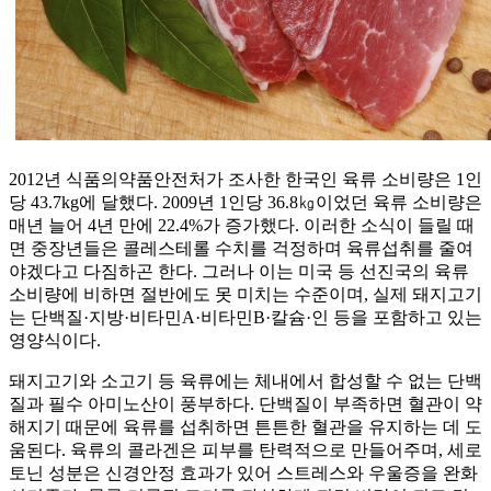
2012년 식품의약품안전처가 조사한 한국인 육류 소비량은 1인
당 43.7kg에 달했다. 2009년 1인당 36.8㎏이었던 육류 소비량은
매년 늘어 4년 만에 22.4%가 증가했다. 이러한 소식이 들릴 때
면 중장년들은 콜레스테롤 수치를 걱정하며 육류섭취를 줄여
야겠다고 다짐하곤 한다. 그러나 이는 미국 등 선진국의 육류
소비량에 비하면 절반에도 못 미치는 수준이며, 실제 돼지고기
는 단백질·지방·비타민A·비타민B·칼슘·인 등을 포함하고 있는
영양식이다.
돼지고기와 소고기 등 육류에는 체내에서 합성할 수 없는 단백
질과 필수 아미노산이 풍부하다. 단백질이 부족하면 혈관이 약
해지기 때문에 육류를 섭취하면 튼튼한 혈관을 유지하는 데 도
움된다. 육류의 콜라겐은 피부를 탄력적으로 만들어주며, 세로
토닌 성분은 신경안정 효과가 있어 스트레스와 우울증을 완화