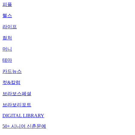
피플
헬스
라이프
컬처
머니
테마
카드뉴스
컷&칼럼
브라보스페셜
브라보리포트
DIGITAL LIBRARY
50+ 시니어 신춘문예