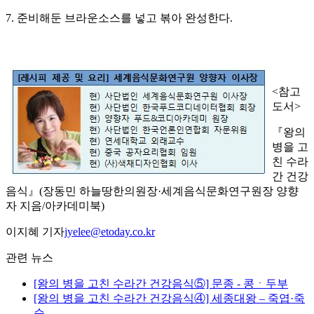
7. 준비해둔 브라운소스를 넣고 볶아 완성한다.
<참고
도서>
『왕의
병을 고
친 수라
간 건강
음식』(장동민 하늘땅한의원장·세계음식문화연구원장 양향
자 지음/아카데미북)
이지혜 기자
jyelee@etoday.co.kr
관련 뉴스
[왕의 병을 고친 수라간 건강음식⑤] 문종 - 콩ㆍ두부
[왕의 병을 고친 수라간 건강음식④] 세종대왕 – 죽엽·죽
순