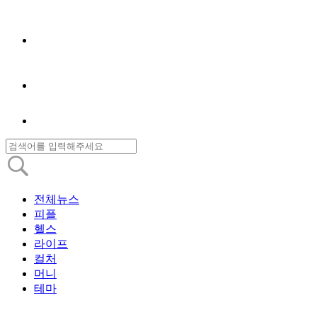
전체뉴스
피플
헬스
라이프
컬처
머니
테마