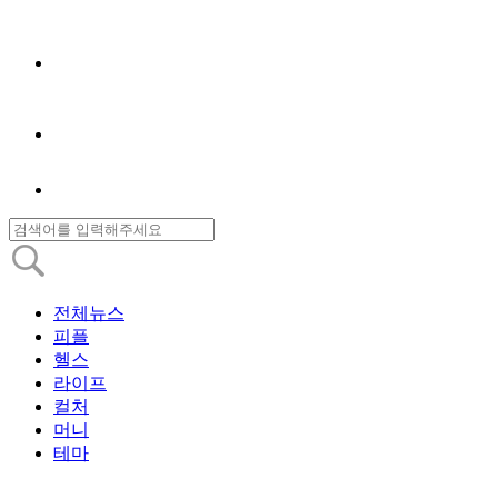
전체뉴스
피플
헬스
라이프
컬처
머니
테마