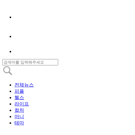
전체뉴스
피플
헬스
라이프
컬처
머니
테마