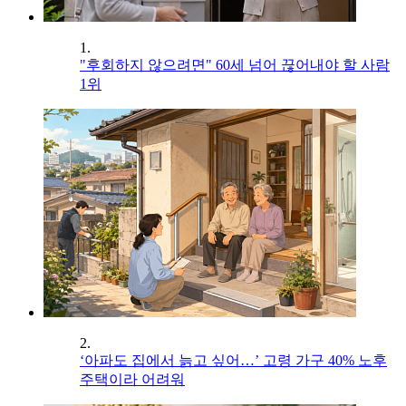
1.
"후회하지 않으려면" 60세 넘어 끊어내야 할 사람
1위
2.
‘아파도 집에서 늙고 싶어…’ 고령 가구 40% 노후
주택이라 어려워