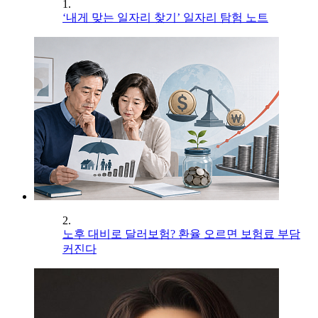
1.
‘내게 맞는 일자리 찾기’ 일자리 탐험 노트
2.
노후 대비로 달러보험? 환율 오르면 보험료 부담
커진다