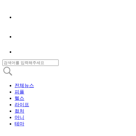
전체뉴스
피플
헬스
라이프
컬처
머니
테마