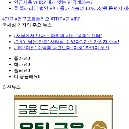
연금저축 vs IRP 내게 맞는 연금계좌는?
美 클래리티 법안 연내 통과 가능성 13%…상원 문턱서 
#연금
#영구포트폴리오
#TDF
#금
#IRP
국세실 기자의 주요 뉴스
⌞
서울에서 만나는 파리의 시선 ‘퐁피두센터’
⌞
“ISA ‘남은 한도’ 사라질 수 있다” 기존 가입자 주목!
⌞
‘IRP 이전’ 수익률 광고보다 ‘이것’ 확인이 우선
좋아요
0
화나요
0
슬퍼요
0
더 궁금해요
0
최신뉴스