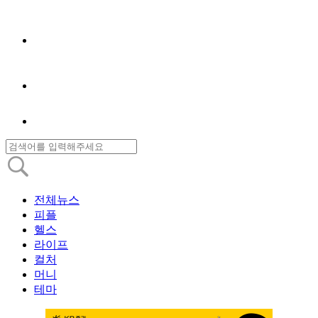
전체뉴스
피플
헬스
라이프
컬처
머니
테마