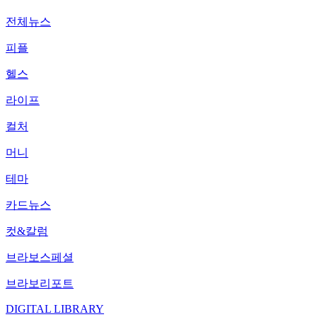
전체뉴스
피플
헬스
라이프
컬처
머니
테마
카드뉴스
컷&칼럼
브라보스페셜
브라보리포트
DIGITAL LIBRARY