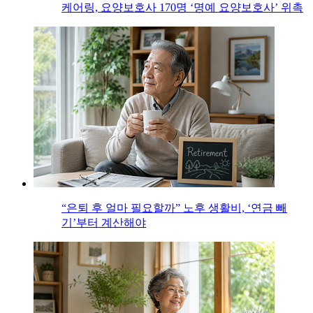
케어링, 요양보호사 170명 ‘명예 요양보호사’ 위촉
“은퇴 후 얼마 필요할까” 노후 생활비, ‘연금 빼
기’부터 계산해야