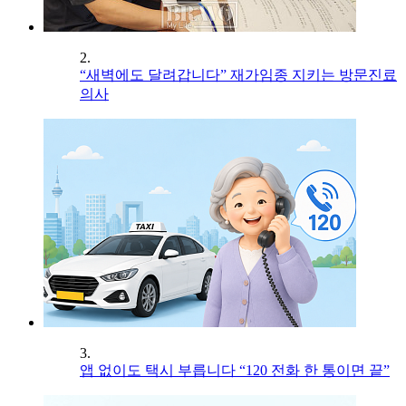
2.
“새벽에도 달려갑니다” 재가임종 지키는 방문진료
의사
3.
앱 없이도 택시 부릅니다 “120 전화 한 통이면 끝”