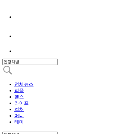
전체뉴스
피플
헬스
라이프
컬처
머니
테마