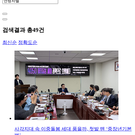
검색결과 총
49
건
최신순
정확도순
사각지대 속 이중돌봄 세대 품을까, 첫발 뗀 ‘중장년기본