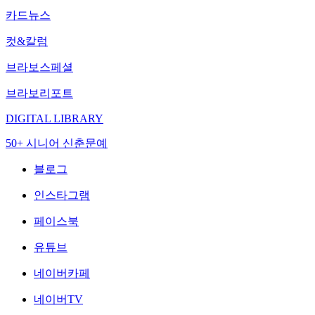
카드뉴스
컷&칼럼
브라보스페셜
브라보리포트
DIGITAL LIBRARY
50+ 시니어 신춘문예
블로그
인스타그램
페이스북
유튜브
네이버카페
네이버TV