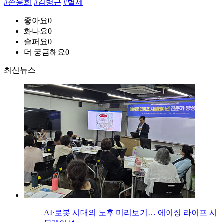
#손용희
#김병근
#별세
좋아요
0
화나요
0
슬퍼요
0
더 궁금해요
0
최신뉴스
AI·로봇 시대의 노후 미리보기… 에이징 라이프 시