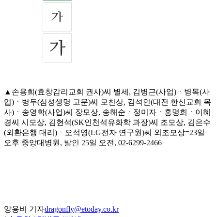
▲손용희(효창감리교회 권사)씨 별세, 김병근(사업)ㆍ병목(사
업)ㆍ병두(삼성생명 고문)씨 모친상, 김석인(대전 한신교회 목
사)ㆍ송영학(사업)씨 장모상, 송해순ㆍ정미자ㆍ홍명희ㆍ이혜
경씨 시모상, 김현석(SK인천석유화학 과장)씨 조모상, 김은수
(외환은행 대리)ㆍ오석영(LG전자 연구원)씨 외조모상=23일
오후 중앙대병원, 발인 25일 오전, 02-6299-2466
양용비 기자
dragonfly@etoday.co.kr