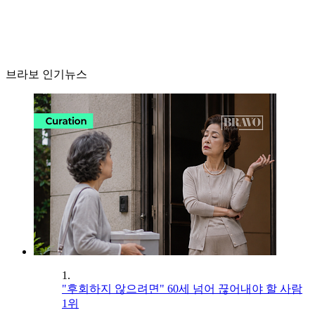
브라보 인기뉴스
1.
"후회하지 않으려면" 60세 넘어 끊어내야 할 사람
1위