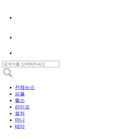
전체뉴스
피플
헬스
라이프
컬처
머니
테마