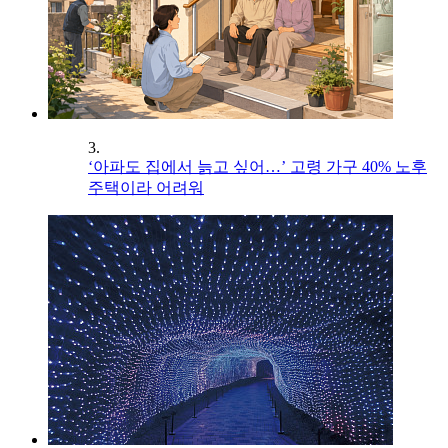
3.
‘아파도 집에서 늙고 싶어…’ 고령 가구 40% 노후
주택이라 어려워