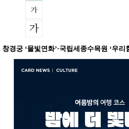
창경궁 ‘물빛연화’·국립세종수목원 ‘우리