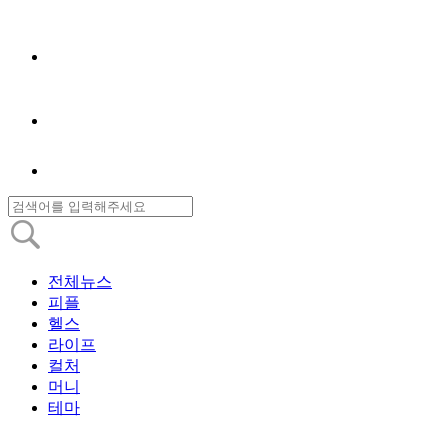
전체뉴스
피플
헬스
라이프
컬처
머니
테마