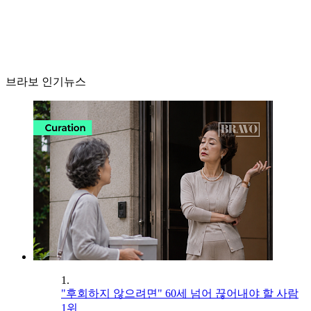
브라보 인기뉴스
1.
"후회하지 않으려면" 60세 넘어 끊어내야 할 사람
1위