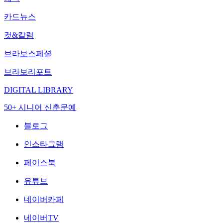
카드뉴스
컷&칼럼
브라보스페셜
브라보리포트
DIGITAL LIBRARY
50+ 시니어 신춘문예
블로그
인스타그램
페이스북
유튜브
네이버카페
네이버TV