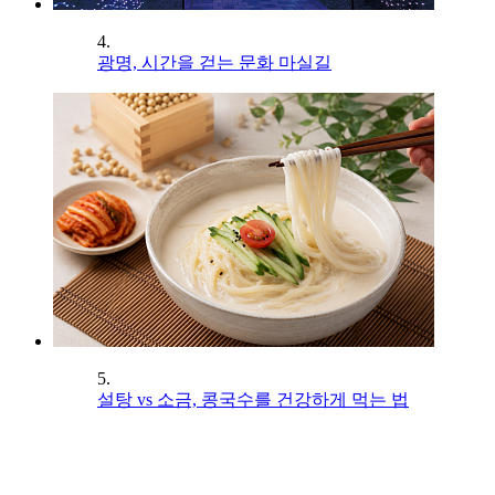
4.
광명, 시간을 걷는 문화 마실길
5.
설탕 vs 소금, 콩국수를 건강하게 먹는 법