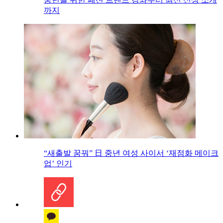
까지
“새출발 꿈꿔” 日 중년 여성 사이서 ‘재점화 메이크
업’ 인기