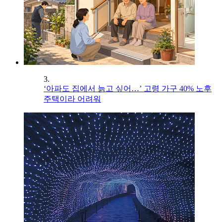
3.
‘아파도 집에서 늙고 싶어…’ 고령 가구 40% 노후
주택이라 어려워