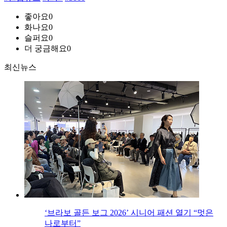
좋아요
0
화나요
0
슬퍼요
0
더 궁금해요
0
최신뉴스
‘브라보 골든 보그 2026’ 시니어 패션 열기 “멋은
나로부터”