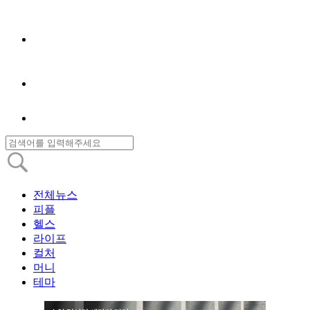
전체뉴스
피플
헬스
라이프
컬처
머니
테마