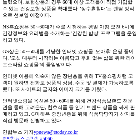
늘렸으며, 보험상품의 경우 60대 이상 고객들이 직접 가입할
수 있는 건강보험 상품을 확대했다. '장수흙침대'는 렌탈 방식
으로 선보일 예정이다.
NS홈쇼핑은 50∼60대가 주로 시청하는 평일 아침 오전 6시에
건강정보와 요리법을 소개하는 '건강한 밥상' 프로그램을 운영
하고 있다.
GS샵은 50∼60대를 겨냥한 인터넷 쇼핑몰 '오아후' 운영 중이
다. '오십 대부터 시작하는 아름답고 후회 없는 삶을 위한 라이
프스타일 쇼핑몰'의 줄임말이다.
인터넷 이용에 익숙지 않은 장년층을 위해 TV홈쇼핑처럼 고
객이 원하면 전화로 상품의 상담, 주문 및 결제가 가능하도록
했다. 또 사이트의 글자와 이미지 크기를 키웠다.
인터넷쇼핑몰 옥션은 50∼60대를 위해 건강식품브랜드 전문
관을 통해 고려은단, 천호식품 등 인기 브랜드 상품을 싸게 판
매하고 있고, G마켓은 중장년층을 위해 식품담당자가 산지를
직접 방문해 선별하고 있다.
연합뉴스 기자
ypnews@etoday.co.kr
#연합뉴스
#큰손
#5060