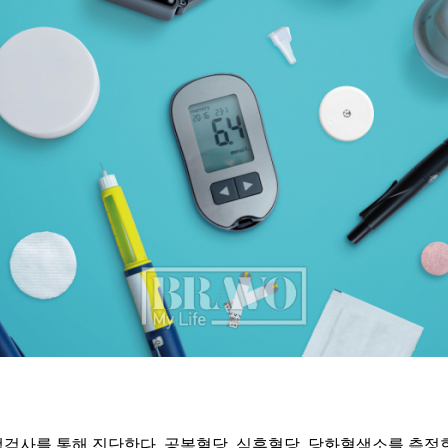
검사를 통해 진단한다. 공복혈당, 식후혈당, 당화혈색소를 측정