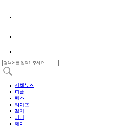
전체뉴스
피플
헬스
라이프
컬처
머니
테마