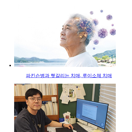
파킨슨병과 헷갈리는 치매, 루이소체 치매