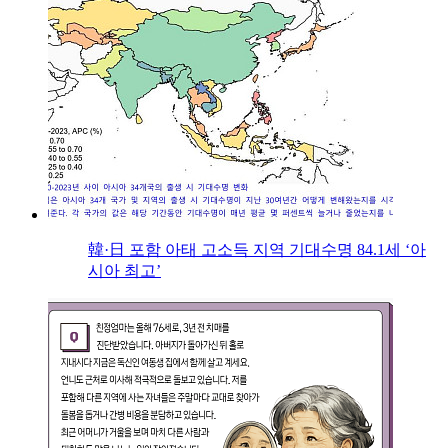
韓·日 포함 아태 고소득 지역 기대수명 84.1세 ‘아
시아 최고’