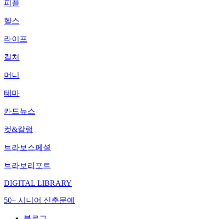
피플
헬스
라이프
컬처
머니
테마
카드뉴스
컷&칼럼
브라보스페셜
브라보리포트
DIGITAL LIBRARY
50+ 시니어 신춘문예
블로그