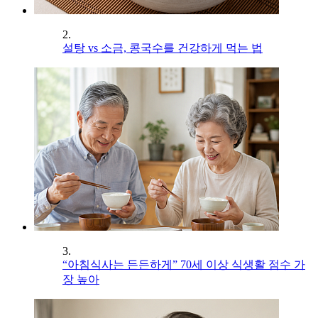
2.
설탕 vs 소금, 콩국수를 건강하게 먹는 법
3.
“아침식사는 든든하게” 70세 이상 식생활 점수 가
장 높아