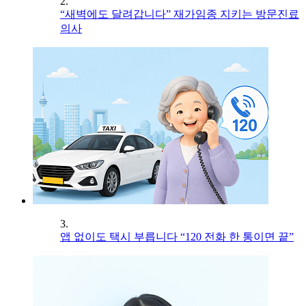
2.
“새벽에도 달려갑니다” 재가임종 지키는 방문진료
의사
3.
앱 없이도 택시 부릅니다 “120 전화 한 통이면 끝”