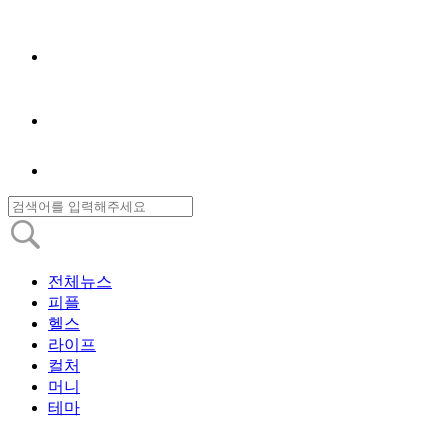
전체뉴스
피플
헬스
라이프
컬처
머니
테마