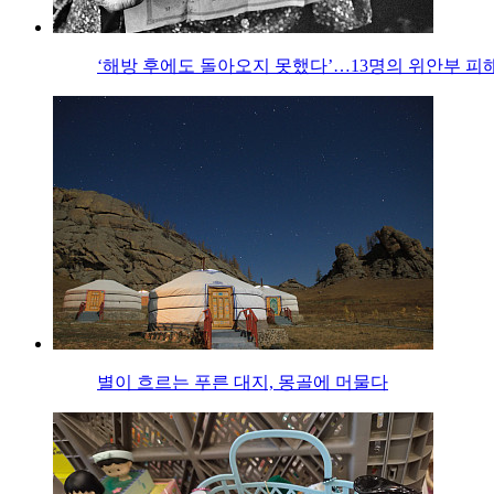
‘해방 후에도 돌아오지 못했다’…13명의 위안부 피
별이 흐르는 푸른 대지, 몽골에 머물다