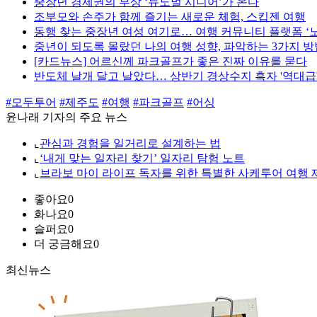
중장년 경제권의 부상 ‘뉴노멀 시니어’가 온다
조부모와 손주가 함께 즐기는 새로운 체험, 스킵젠 여행
동행 찾는 중장년 여성 여기로… 여행 커뮤니티 플랫폼 ‘
중년이 되도록 몰랐던 나의 여행 성향, 파악하는 3가지 방
[카드뉴스] 어르신께 파크골프가 좋은 진짜 이유를 묻다
반도체 날개 달고 날았다… 상반기 경상수지 흑자 '역대급
#모두투어
#제주도
#여행
#파크골프
#어싱
윤나래 기자의 주요 뉴스
⌞
관심과 경험을 일거리로 설계하는 법
⌞
‘내게 맞는 일자리 찾기’ 일자리 탐험 노트
⌞
브라보 마이 라이프 독자를 위한 특별한 사케투어 여행 
좋아요
0
화나요
0
슬퍼요
0
더 궁금해요
0
최신뉴스