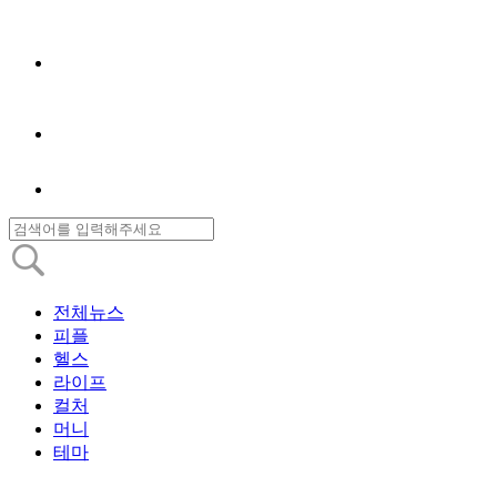
전체뉴스
피플
헬스
라이프
컬처
머니
테마