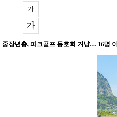
중장년층, 파크골프 동호회 겨냥… 16명 이