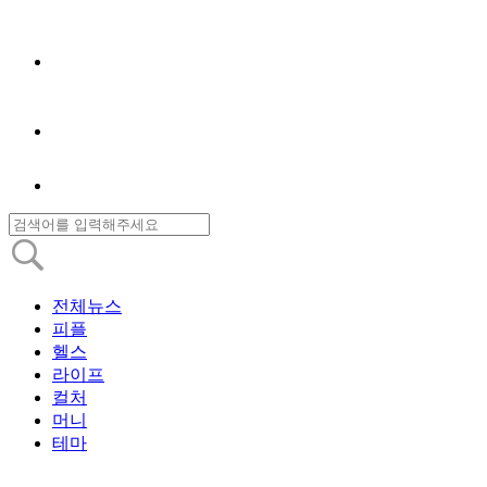
전체뉴스
피플
헬스
라이프
컬처
머니
테마