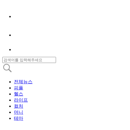
전체뉴스
피플
헬스
라이프
컬처
머니
테마