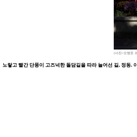
(사진=오병돈 
노랗고 빨간 단풍이 고즈넉한 돌담길을 따라 늘어선 길, 정동.