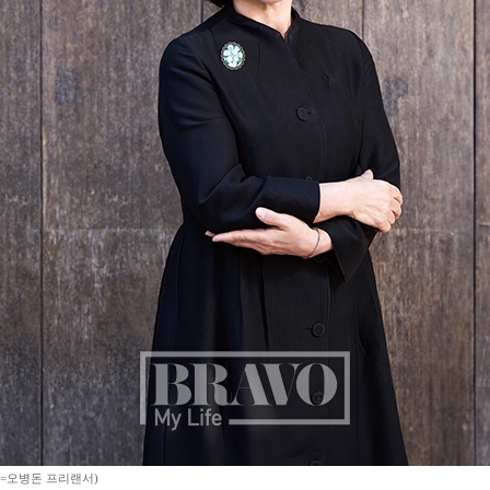
진=오병돈 프리랜서)