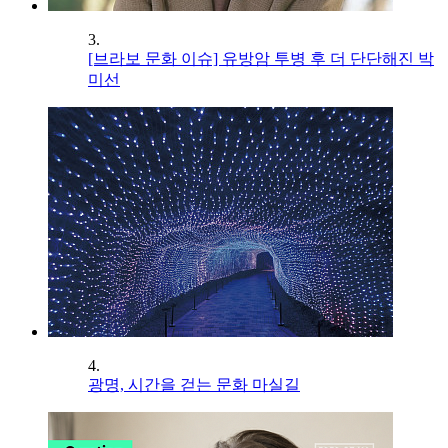
3.
[브라보 문화 이슈] 유방암 투병 후 더 단단해진 박
미선
4.
광명, 시간을 걷는 문화 마실길