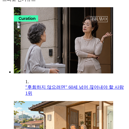
1.
"후회하지 않으려면" 60세 넘어 끊어내야 할 사람
1위