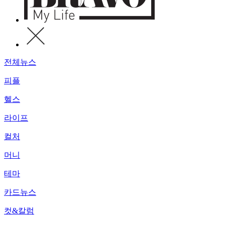
전체뉴스
피플
헬스
라이프
컬처
머니
테마
카드뉴스
컷&칼럼