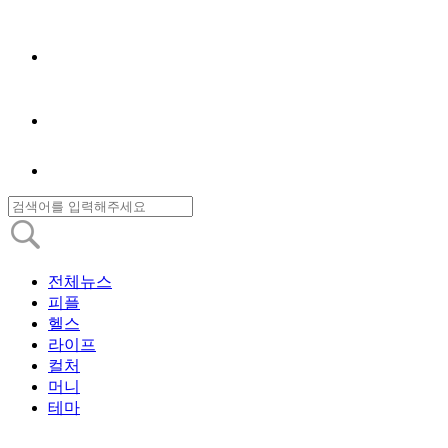
전체뉴스
피플
헬스
라이프
컬처
머니
테마