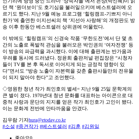
인기리에 방영 중인 드라마 ‘상속자들’에서 은상(박신혜)이 읽
던 책 ‘원더보이’도 호기심을 불러일으키며 베스트셀러에 오
르기도 했다. 지난 9월 예능 프로그램 ‘힐링캠프-기쁘지 아니
한가’에 출연한 이지선씨의 책 ‘지선아 사랑해’의 개정판도 방
송 이후 한동안 베스트셀러 상위권에 머물렀다.
이 밖에도 ‘힐링캠프’의 신경숙 작품 ‘무한도전’에서 단 몇 초
간의 노출로 폭발적 관심을 불러모은 박인권의 ‘여자전쟁’ 등
이 방송의 파급력을 과시했다. 이에 대해 출판계는 반가움과
우려를 동시에 드러냈다. 정윤희 출판저널 편집장은 “시청자
들이 TV를 본 후 독서로 이어지게 되는 긍정적 영향이 있
다”면서도 “방송 노출이 자본력을 갖춘 출판사들만의 전유물
이 되지 말아야 한다”고 조언했다.
◇영원한 청년 작가 최인호의 별세= 지난 9월 25일 문학계의
큰 별이 졌다. 1970년대 청년 문화를 대표하는 아이콘으로 대
중적 사랑과 문단의 지지를 얻은 작가 최인호가 고인이 됐다.
이는 문화계 전반에 안타까움을 안겼다.
김우람 기자
hura@etoday.co.kr
#소설
#중견작가
#베스트셀러
#김훈
#김원일
좋아요
0