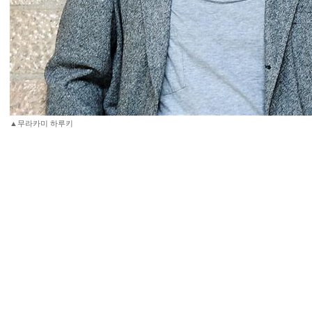
▲무라카미 하루키