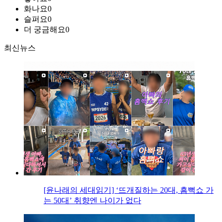
화나요
0
슬퍼요
0
더 궁금해요
0
최신뉴스
[윤나래의 세대읽기] ‘뜨개질하는 20대, 흠뻑쇼 가
는 50대’ 취향엔 나이가 없다