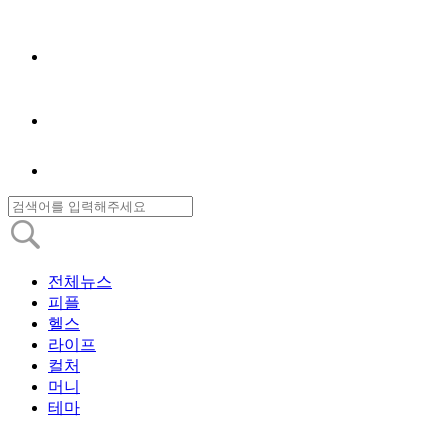
전체뉴스
피플
헬스
라이프
컬처
머니
테마