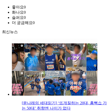
좋아요
0
화나요
0
슬퍼요
0
더 궁금해요
0
최신뉴스
[윤나래의 세대읽기] ‘뜨개질하는 20대, 흠뻑쇼 가
는 50대’ 취향엔 나이가 없다