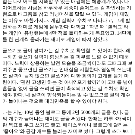
힘든 다이어트를 지속할 수 있는 배경에는 체중계가 있다. 다
이어트하는 사람은 하루하루 체중이 줄어드는 걸 확인하는 기
쁨으로 배고픔을 참고 러닝머신을 달릴 수 있다. 게임이 재밌
는 이유도 마찬가지다. 게임 실력이 수치로 나타나고, 그게 발
전하는 재미로 게임에 몰두한다. 대학교 1학년 때 ‘갤러그’라
는 게임이 유행했는데 4만 점을 돌파하는 게 목표였고, 14단계
를 한 단계씩 올라가는 재미로 게임에 빠져 살았다.
글쓰기도 글이 쌓여가는 걸 수치로 확인할 수 있어야 한다. 왜
냐하면 글쓰기 실력이 향상되는 걸 피부로 느낄 수 없기 때문
이다. 노력에 상응하는 발전 모습을 조금씩이라도 그때그때 보
여주면 좋으련만 글쓰기는 인내심을 시험한다. 열심히 쓰는데
도 실력이 늘지 않으면 글쓰기에 대한 회의가 고개를 들게 마
련이다. ‘괜한 고생만 하는 것 아냐? 포기할까?’ 이 고비를 넘어
흔들림 없이 글을 쓰려면 글이 축적되고 있는 걸 수치로 확인
해야 한다. 내 실력이 향상되는지는 알 수 없으므로 글의 개수
가 늘어나는 것으로 대리만족을 할 수 있어야 한다.
나는 지난 10년 동안 블로그 등에 2만 5000개의 글을 썼다. 글
의 개수가 늘어나는 재미로 글을 써왔다. 한때는 하루 3개씩이
란 목표를 두고 쓰기도 했고, 페이스북이나 블로그에 달리는
‘좋아요’와 공감 개수를 늘리는 재미로 썼다. 그렇게 쓰다 보니