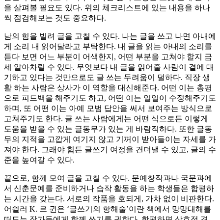
을 살펴볼 필요도 있다. 위의 체크리스트에 있는 내용을 하나
씩 점검해보는 것도 중요하다.
남의 힘을 빌려 글을 고칠 수 있다. 나는 글을 쓰고 나면 아내에
게 소리 내 읽어달라고 부탁한다. 내 글을 읽는 아내의 소리를
듣다 보면 어느 부분이 어색한지, 어떤 부분을 고쳐야 할지 금
세 알아차릴 수 있다. 무엇보다 내 글을 읽어줄 사람이 곁에 대
기하고 있다는 것만으로도 글 쓰는 두려움이 덜하다. 직장 생
활 하는 사람은 상사가 이 역할을 대신해준다. 어떤 이는 총평
으로 피드백을 해주기도 하고, 어떤 이는 일일이 수정해주기도
하며, 또 어떤 이는 아예 모범 답안을 써서 보여주는 방식으로
고쳐주기도 한다. 글 쓰는 사람에게는 어떤 식으로든 이렇게
도움을 받을 수 있는 글동무가 있는 게 바람직하다. 또한 글동
무의 지적을 고깝게 여기지 않고 기꺼이 받아들이는 자세를 가
져야 한다. 그래야 힘든 글쓰기 여정을 견뎌낼 수 있고, 글의 수
준을 높여갈 수 있다.
끝으로, 함께 모여 글을 고칠 수 있다. 문예창작과나 국문과에
서 신춘문예를 준비하거나 습작 활동을 하는 학생들은 합평하
는 시간을 갖는다. 서로의 작품을 호되게, 가차 없이 비판한다.
어쉴러 K. 르 귄은 ‘글쓰기의 항해술’이란 책에서 망망대해를
떠도는 작가들에게 함께 쓰기를 권한다. 합평하면 상호적 격