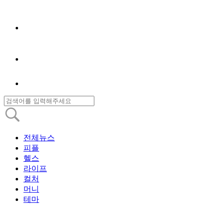
전체뉴스
피플
헬스
라이프
컬처
머니
테마