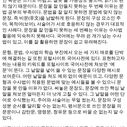
인 복문은 쓰기도 어렵고, 잘못 쓸 가능성도 높으며, 읽기도 편
치 않기 때문이다. 문장을 잘 만들지 못하는 두 번째 이유는 문
법 공부의 부족이다. 문법을 잘 알지 못하면 문법에 맞지 않는
문장, 즉 비문(非文)을 남발하게 된다. 문장의 구성 요소인 주
어, 목적어(보어), 서술어가 서로 호응하지 않는 경우가 대표적
인 사례다. 문장을 잘 만들지 못하는 세 번째는 이유는 수사법
활용에 익숙하지 못해서다. 국어에는 무려 쉰 개가 넘는 수사
법이 있고, 이를 잘 활용하면 문장이 쉽고 유려해진다.
문형, 문법, 수사법의 학습 부진에서 오는 세 가지 애로를 단박
에 해결하는 길 또한 포털사이트 국어사전에 있다. 표현하고자
하는 내용의 키워드를 포털사이트 국어사전에 쳐보면 ‘예
문’이 뜬다. 그 낱말을 넣어 쓸 수 있는 문장을 다양한 예시로
보여준다. 어떤 낱말을 쳐도 예외 없이 예문이 뜨고, 다양한 문
형과 수사법이 적용된 문법에 맞는 예시들을 볼 수 있으니 문
장을 못 만들 이유가 없다. 써놓은 문장도, 문장에 쓰인 핵심 낱
말을 쳐보면 얼마든지 더 낫게 고칠 수 있다. 그 낱말을 어떤 단
어로 수식했는지, 주어와 서술어는 무얼 썼는지, 문장의 구성
성분 순서를 달리할 수는 없는지, 평서문으로 쓰인 문장을 의
문문이나 감탄문, 명령문, 청유문 등으로 바꿀 순 없는지 알 수
있다.