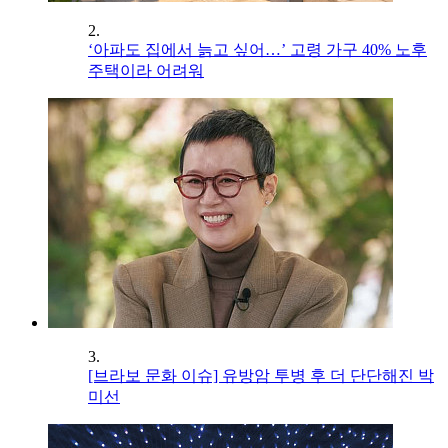
2.
‘아파도 집에서 늙고 싶어…’ 고령 가구 40% 노후
주택이라 어려워
3.
[브라보 문화 이슈] 유방암 투병 후 더 단단해진 박
미선