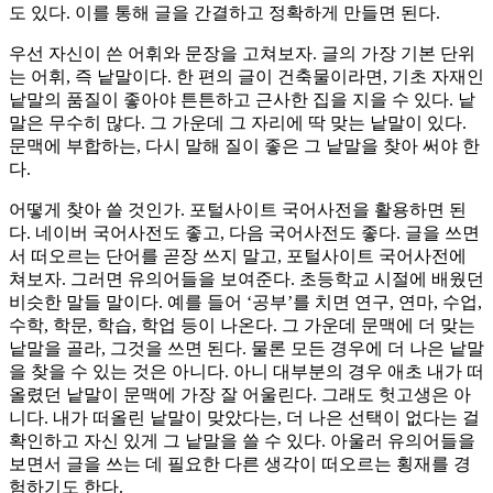
도 있다. 이를 통해 글을 간결하고 정확하게 만들면 된다.
우선 자신이 쓴 어휘와 문장을 고쳐보자. 글의 가장 기본 단위
는 어휘, 즉 낱말이다. 한 편의 글이 건축물이라면, 기초 자재인
낱말의 품질이 좋아야 튼튼하고 근사한 집을 지을 수 있다. 낱
말은 무수히 많다. 그 가운데 그 자리에 딱 맞는 낱말이 있다.
문맥에 부합하는, 다시 말해 질이 좋은 그 낱말을 찾아 써야 한
다.
어떻게 찾아 쓸 것인가. 포털사이트 국어사전을 활용하면 된
다. 네이버 국어사전도 좋고, 다음 국어사전도 좋다. 글을 쓰면
서 떠오르는 단어를 곧장 쓰지 말고, 포털사이트 국어사전에
쳐보자. 그러면 유의어들을 보여준다. 초등학교 시절에 배웠던
비슷한 말들 말이다. 예를 들어 ‘공부’를 치면 연구, 연마, 수업,
수학, 학문, 학습, 학업 등이 나온다. 그 가운데 문맥에 더 맞는
낱말을 골라, 그것을 쓰면 된다. 물론 모든 경우에 더 나은 낱말
을 찾을 수 있는 것은 아니다. 아니 대부분의 경우 애초 내가 떠
올렸던 낱말이 문맥에 가장 잘 어울린다. 그래도 헛고생은 아
니다. 내가 떠올린 낱말이 맞았다는, 더 나은 선택이 없다는 걸
확인하고 자신 있게 그 낱말을 쓸 수 있다. 아울러 유의어들을
보면서 글을 쓰는 데 필요한 다른 생각이 떠오르는 횡재를 경
험하기도 한다.