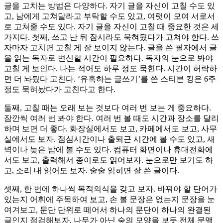
글을 고치는 방법은 다양하다. 자기 글을 자신이 고칠 수도 있
고, 남에게 고쳐달라고 부탁할 수도 있고, 여럿이 모여 서로서
로 고쳐줄 수도 있다. 자기 글을 자신이 고칠 때 중요한 것은 세
가지다. 첫째, 쓰고 난 뒤 잠시라도 묵혀뒀다가 고쳐야 한다. 쓰
자마자 고치면 고칠 게 잘 보이지 않는다. 글을 쓴 필자에서 글
을 읽는 독자로 변신할 시간이 필요하다. 독자의 눈으로 봐야
고칠 게 보인다. 나는 적어도 하루 정도 묵힌다. 시간이 허락하
면 더 놔뒀다 고친다. ‘유혹하는 글쓰기’를 쓴 스티븐 킹은 6주
정도 묵혀놨다가 고친다고 한다.
둘째, 고칠 때는 오래 보는 것보다 여러 번 보는 게 중요하다.
잠깐씩 여러 번 봐야 한다. 여러 번 볼 때도 시간과 장소를 달리
하며 보면 더 좋다. 화장실에서도 보고, 카페에서도 보고, 사무
실에서도 보자. 점심시간이나 출퇴근 시간에 볼 수도 있고, 새
벽이나 늦은 밤에 볼 수도 있다. 컴퓨터 화면이나 휴대전화에
서도 보고, 출력해서 종이로도 읽어보자. 눈으로만 보기도 하
고, 소리 내 읽어도 보자. 술술 읽히면 잘 쓴 글이다.
셋째, 한 번에 하나씩 목적의식을 갖고 보자. 바꿔야 할 단어가
있는지 어휘에 주목하여 보고, 손 볼 문장은 없는지 문장을 눈
여겨보고, 문단 단위로 떼어서 하나의 문단이 하나의 완결된
글인지 점검해보자. 나무가 아닌 숲의 모양을 보듯 전체 문맥