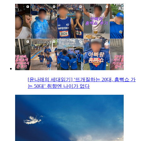
[윤나래의 세대읽기] ‘뜨개질하는 20대, 흠뻑쇼 가
는 50대’ 취향엔 나이가 없다