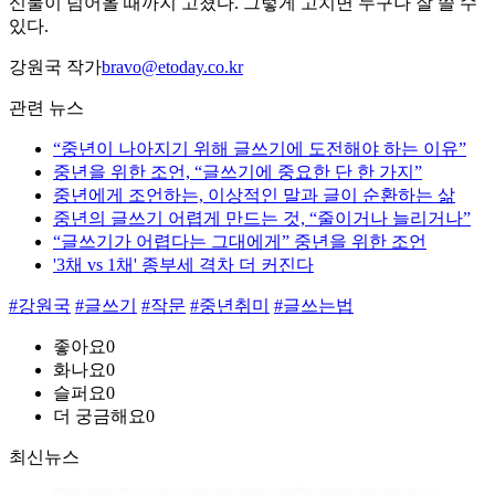
신물이 넘어올 때까지 고쳤다. 그렇게 고치면 누구나 잘 쓸 수
있다.
강원국 작가
bravo@etoday.co.kr
관련 뉴스
“중년이 나아지기 위해 글쓰기에 도전해야 하는 이유”
중년을 위한 조언, “글쓰기에 중요한 단 한 가지”
중년에게 조언하는, 이상적인 말과 글이 순환하는 삶
중년의 글쓰기 어렵게 만드는 것, “줄이거나 늘리거나”
“글쓰기가 어렵다는 그대에게” 중년을 위한 조언
'3채 vs 1채' 종부세 격차 더 커진다
#강원국
#글쓰기
#작문
#중년취미
#글쓰는법
좋아요
0
화나요
0
슬퍼요
0
더 궁금해요
0
최신뉴스