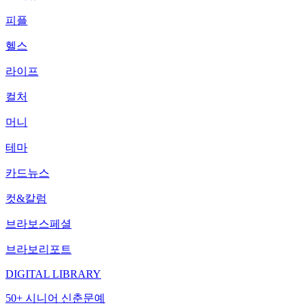
피플
헬스
라이프
컬처
머니
테마
카드뉴스
컷&칼럼
브라보스페셜
브라보리포트
DIGITAL LIBRARY
50+ 시니어 신춘문예