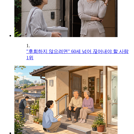
1.
"후회하지 않으려면" 60세 넘어 끊어내야 할 사람
1위