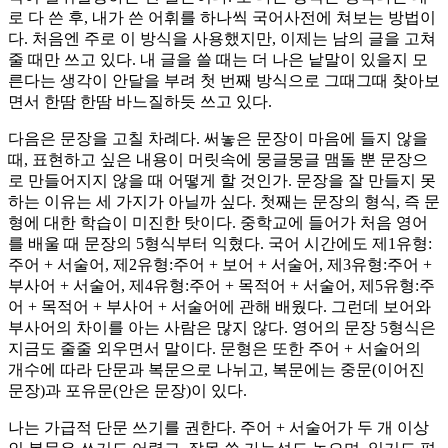
로 다 쓴 후, 내가 쓴 어휘를 하나씩 국어사전에 쳐보는 방법이
다. 처음엔 주로 이 방식을 사용했지만, 이제는 남의 글을 고쳐
줄 때만 쓰고 있다. 내 글을 쓸 때는 더 나은 낱말이 있을지 모
른다는 생각이 안달을 부려 첫 번째 방식으로 그때그때 찾아보
면서 한땀 한땀 바느질하듯 쓰고 있다.
다음은 문장을 고칠 차례다. 써놓은 문장이 마음에 들지 않을
때, 표현하고 싶은 내용이 머릿속에 뭉글뭉글 맴돌 뿐 문장으
로 만들어지지 않을 때 어떻게 할 것인가. 문장을 잘 만들지 못
하는 이유는 세 가지가 아닐까 싶다. 첫째는 문장의 형식, 즉 문
형에 대한 학습이 미진한 탓이다. 중학교에 들어가 처음 영어
를 배울 때 문장의 5형식부터 익혔다. 국어 시간에도 제1유형:
주어 + 서술어, 제2유형:주어 + 보어 + 서술어, 제3유형:주어 +
부사어 + 서술어, 제4유형:주어 + 목적어 + 서술어, 제5유형:주
어 + 목적어 + 부사어 + 서술어에 관해 배웠다. 그런데 보어와
부사어의 차이를 아는 사람은 많지 않다. 영어의 문장 5형식은
지금도 줄줄 외우면서 말이다. 문형은 또한 주어 + 서술어의
개수에 따라 단문과 복문으로 나뉘고, 복문에는 중문(이어진
문장)과 포유문(안은 문장)이 있다.
나는 가급적 단문 쓰기를 권한다. 주어 + 서술어가 두 개 이상