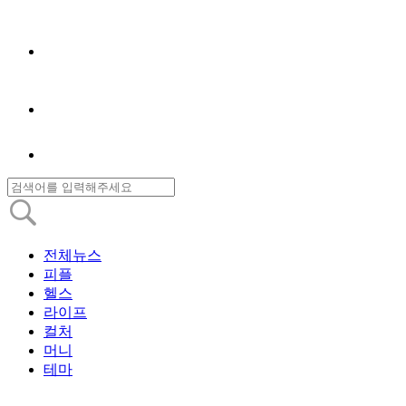
전체뉴스
피플
헬스
라이프
컬처
머니
테마