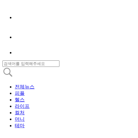
전체뉴스
피플
헬스
라이프
컬처
머니
테마