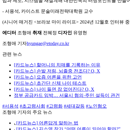
법과 제도, 시스템을 재설계해 대한민국의 터닝포인트를 만들어
- 서용석, 카이스트 문술미래전략대학원 교수
(시니어 매거진 <브라보 마이 라이프> 2024년 12월호 인터뷰 중
에디터
조형애
취재
전혜정
디자인
유영현
조형애 기자
hyungae@etoday.co.kr
관련 뉴스
[카드뉴스] 할머니의 치매를 기록하는 이유
[카드뉴스] 손발 저림, 뇌졸중 전조다? O, X
[카드뉴스] 요즘 어른을 위한 고언
[카드뉴스] 초간단 신체 나이 테스트
[카드뉴스] 나이 들면 잠 없어진다? O, X
정부 공급카드 임박… 서울시 협의·주민 설득이 관건
#서용석
#초고령사회
#고령화
#세대갈등
#노인혐오
조형애 기자의 주요 뉴스
⌞
[카드뉴스] 어른답게 말하는 법
⌞
[카드뉴스] 김소영 작가 “어떤 어른이 되어야 할까?”