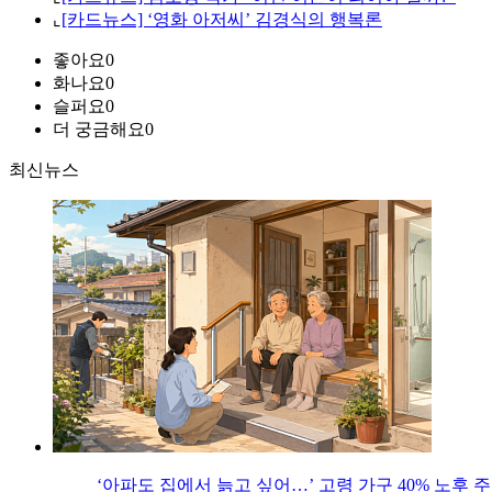
⌞
[카드뉴스] ‘영화 아저씨’ 김경식의 행복론
좋아요
0
화나요
0
슬퍼요
0
더 궁금해요
0
최신뉴스
‘아파도 집에서 늙고 싶어…’ 고령 가구 40% 노후