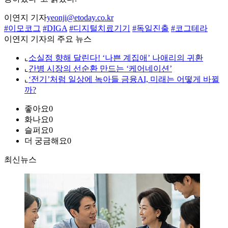
이연지 기자
yeonji@etoday.co.kr
#이모코그
#DIGA
#디지털치료기기
#독일진출
#코그테라
이연지 기자의 주요 뉴스
⌞
소실점 향해 달린다! ‘나쁜 계집애’ 나애리의 귀환
⌞
간병 시장의 선순환 만드는 ‘케어네이션’
⌞
‘전기’처럼 일상에 녹아들 금융AI, 미래는 어떻게 바뀔
까?
좋아요
0
화나요
0
슬퍼요
0
더 궁금해요
0
최신뉴스