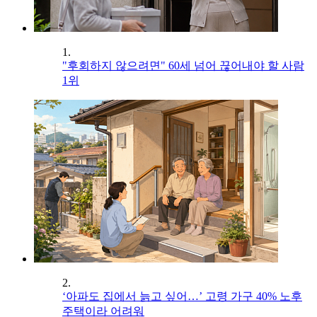
1.
"후회하지 않으려면" 60세 넘어 끊어내야 할 사람
1위
2.
‘아파도 집에서 늙고 싶어…’ 고령 가구 40% 노후
주택이라 어려워