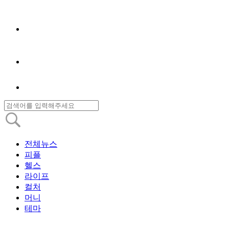
전체뉴스
피플
헬스
라이프
컬처
머니
테마