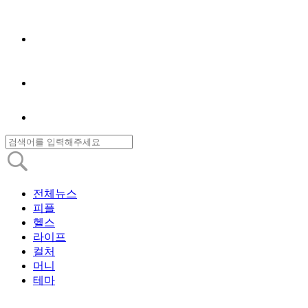
전체뉴스
피플
헬스
라이프
컬처
머니
테마