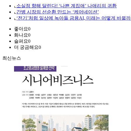
⌞
소실점 향해 달린다! ‘나쁜 계집애’ 나애리의 귀환
⌞
간병 시장의 선순환 만드는 ‘케어네이션’
⌞
‘전기’처럼 일상에 녹아들 금융AI, 미래는 어떻게 바뀔까
좋아요
0
화나요
0
슬퍼요
0
더 궁금해요
0
최신뉴스