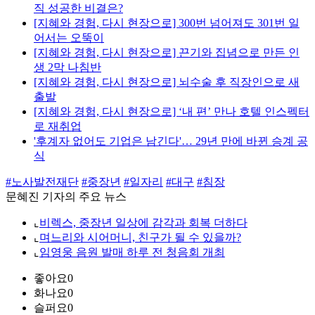
직 성공한 비결은?
[지혜와 경험, 다시 현장으로] 300번 넘어져도 301번 일
어서는 오뚝이
[지혜와 경험, 다시 현장으로] 끈기와 집념으로 만든 인
생 2막 나침반
[지혜와 경험, 다시 현장으로] 뇌수술 후 직장인으로 새
출발
[지혜와 경험, 다시 현장으로] ‘내 편’ 만나 호텔 인스펙터
로 재취업
'후계자 없어도 기업은 남긴다'… 29년 만에 바뀐 승계 공
식
#노사발전재단
#중장년
#일자리
#대구
#침장
문혜진 기자의 주요 뉴스
⌞
비렉스, 중장년 일상에 감각과 회복 더하다
⌞
며느리와 시어머니, 친구가 될 수 있을까?
⌞
임영웅 음원 발매 하루 전 청음회 개최
좋아요
0
화나요
0
슬퍼요
0