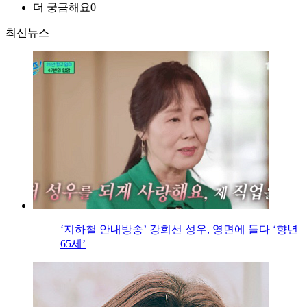
더 궁금해요
0
최신뉴스
‘지하철 안내방송’ 강희선 성우, 영면에 들다 ‘향년
65세’