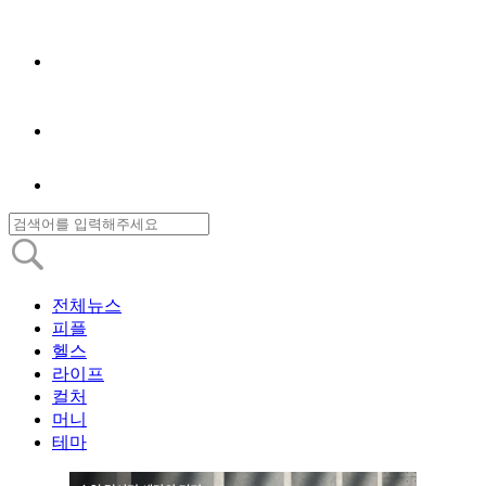
전체뉴스
피플
헬스
라이프
컬처
머니
테마