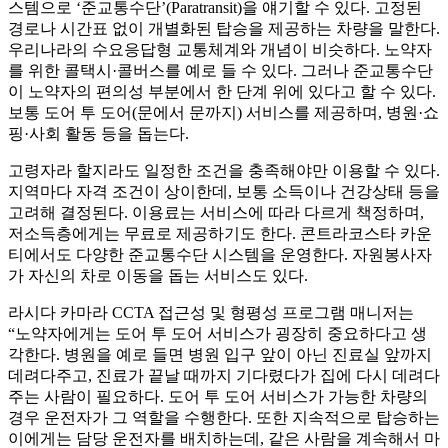
스템으로 ‘준교통수단’(Paratransit)을 얘기할 수 있다. 고정된
경로나 시간표 없이 개별화된 탑승을 제공하는 차량을 말한다.
우리나라의 수요응답형 교통체계와 개념이 비슷하다. 노약자
를 위한 콜택시·콜버스를 예로 들 수 있다. 그러나 준교통수단
이 노약자의 편의성 부분에서 한 단계 위에 있다고 할 수 있다.
보통 도어 투 도어(문에서 문까지) 서비스를 제공하며, 병원·쇼
핑·사회 활동 등을 돕는다.
고령자라 할지라도 일정한 조건을 충족해야만 이용할 수 있다.
지역마다 자격 조건이 상이한데, 보통 소득이나 건강상태 등을
고려해 결정된다. 이용료는 서비스에 따라 다르게 책정하며,
저소득층에게는 무료로 제공하기도 한다. 콘트라코스타 카운
티에서도 다양한 준교통수단 시스템을 운영한다. 자원봉사자
가 자신의 차로 이동을 돕는 서비스도 있다.
라시다 카마라 CCTA 접근성 및 형평성 프로그램 매니저는
“노약자에게는 도어 투 도어 서비스가 굉장히 중요하다고 생
각한다. 병원을 예로 들면 병원 입구 앞이 아닌 진료실 앞까지
데려다주고, 진료가 끝날 때까지 기다렸다가 집에 다시 데려다
주는 사람이 필요하다. 도어 투 도어 서비스가 가능한 차량의
경우 운전자가 그 역할을 수행한다. 또한 지속적으로 탑승하는
이에게는 담당 운전자를 배치하는데, 같은 사람을 계속해서 마