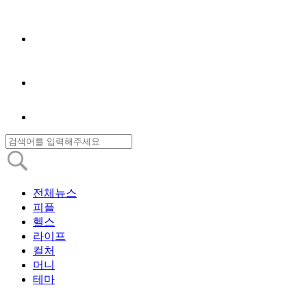
전체뉴스
피플
헬스
라이프
컬처
머니
테마