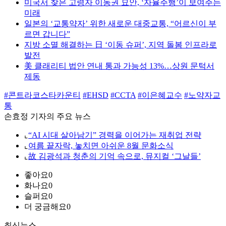
미국서 찾은 고령자 이동권 묘안, ‘자율주행’이 보여주는
미래
일본의 ‘교통약자’ 위한 새로운 대중교통, “어르신이 부
르면 갑니다”
지방 소멸 해결하는 日 ‘이동 슈퍼’, 지역 돌봄 인프라로
발전
美 클래리티 법안 연내 통과 가능성 13%…상원 문턱서
제동
#콘트라코스타카운티
#EHSD
#CCTA
#이은혜교수
#노약자교
통
손효정 기자의 주요 뉴스
⌞
“AI 시대 살아남기” 경력을 이어가는 재취업 전략
⌞
여름 끝자락, 놓치면 아쉬운 8월 문화소식
⌞
故 김광석과 청춘의 기억 속으로, 뮤지컬 ‘그날들’
좋아요
0
화나요
0
슬퍼요
0
더 궁금해요
0
최신뉴스