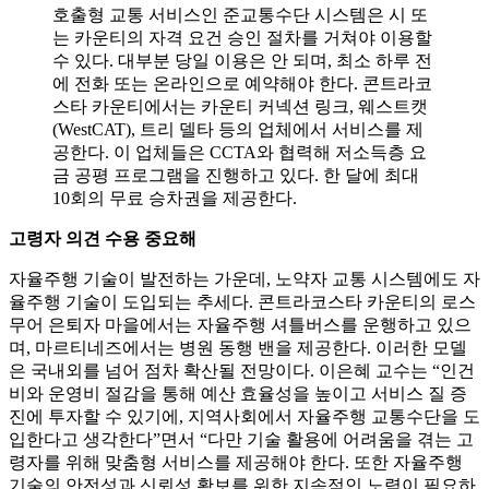
호출형 교통 서비스인 준교통수단 시스템은 시 또
는 카운티의 자격 요건 승인 절차를 거쳐야 이용할
수 있다. 대부분 당일 이용은 안 되며, 최소 하루 전
에 전화 또는 온라인으로 예약해야 한다. 콘트라코
스타 카운티에서는 카운티 커넥션 링크, 웨스트캣
(WestCAT), 트리 델타 등의 업체에서 서비스를 제
공한다. 이 업체들은 CCTA와 협력해 저소득층 요
금 공평 프로그램을 진행하고 있다. 한 달에 최대
10회의 무료 승차권을 제공한다.
고령자 의견 수용 중요해
자율주행 기술이 발전하는 가운데, 노약자 교통 시스템에도 자
율주행 기술이 도입되는 추세다. 콘트라코스타 카운티의 로스
무어 은퇴자 마을에서는 자율주행 셔틀버스를 운행하고 있으
며, 마르티네즈에서는 병원 동행 밴을 제공한다. 이러한 모델
은 국내외를 넘어 점차 확산될 전망이다. 이은혜 교수는 “인건
비와 운영비 절감을 통해 예산 효율성을 높이고 서비스 질 증
진에 투자할 수 있기에, 지역사회에서 자율주행 교통수단을 도
입한다고 생각한다”면서 “다만 기술 활용에 어려움을 겪는 고
령자를 위해 맞춤형 서비스를 제공해야 한다. 또한 자율주행
기술의 안전성과 신뢰성 확보를 위한 지속적인 노력이 필요하