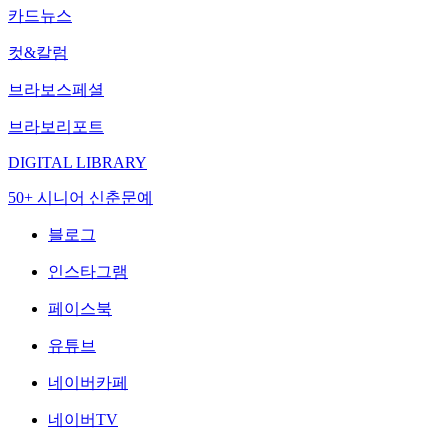
카드뉴스
컷&칼럼
브라보스페셜
브라보리포트
DIGITAL LIBRARY
50+ 시니어 신춘문예
블로그
인스타그램
페이스북
유튜브
네이버카페
네이버TV