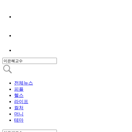
전체뉴스
피플
헬스
라이프
컬처
머니
테마