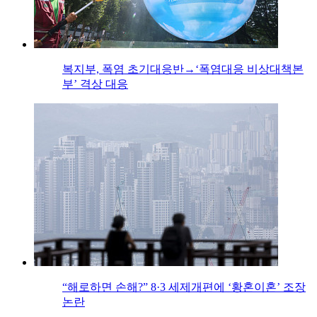
복지부, 폭염 초기대응반→‘폭염대응 비상대책본
부’ 격상 대응
“해로하면 손해?” 8·3 세제개편에 ‘황혼이혼’ 조장
논란