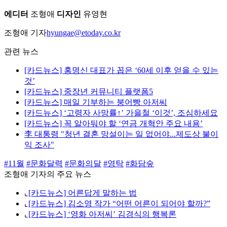
에디터
조형애
디자인
유영현
조형애 기자
hyungae@etoday.co.kr
관련 뉴스
[카드뉴스] 홍명신 대표가 꼽은 ‘60세 이후 얻을 수 있는
것’
[카드뉴스] 중장년 커뮤니티 플랫폼5
[카드뉴스] 매일 기부하는 붕어빵 아저씨
[카드뉴스] ‘고령자 사망률↑’ 가을철 ‘이것’, 조심하세요
[카드뉴스] 꼭 알아둬야 할 ‘연금 개혁안 주요 내용’
李 대통령 "청년 결혼 망설이는 일 없어야...제도상 불이
익 조사"
#11월
#문화달력
#문화의달
#영탁
#화담숲
조형애 기자의 주요 뉴스
⌞
[카드뉴스] 어른답게 말하는 법
⌞
[카드뉴스] 김소영 작가 “어떤 어른이 되어야 할까?”
⌞
[카드뉴스] ‘영화 아저씨’ 김경식의 행복론