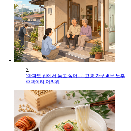
2.
‘아파도 집에서 늙고 싶어…’ 고령 가구 40% 노후
주택이라 어려워