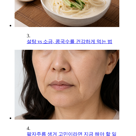
3.
설탕 vs 소금, 콩국수를 건강하게 먹는 법
4.
팔자주름 생겨 고민이라면 지금 해야 할 일