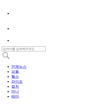
전체뉴스
피플
헬스
라이프
컬처
머니
테마