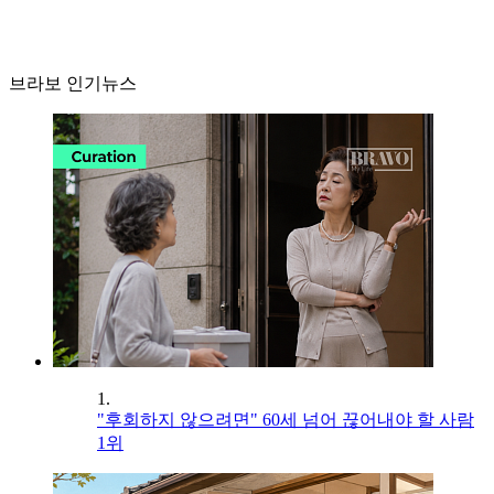
브라보 인기뉴스
1.
"후회하지 않으려면" 60세 넘어 끊어내야 할 사람
1위