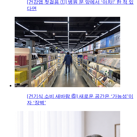
[건강앱 첫걸음 ①] 병원 문 앞에서 ‘아차!’ 한 적 있
다면
[건기식 소비 새바람 ⑥] 새로운 공간은 ‘가능성’이
자 ‘장벽’