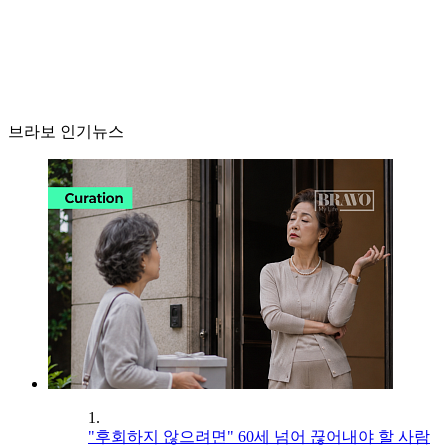
브라보 인기뉴스
1.
"후회하지 않으려면" 60세 넘어 끊어내야 할 사람