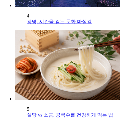
4.
광명, 시간을 걷는 문화 마실길
5.
설탕 vs 소금, 콩국수를 건강하게 먹는 법