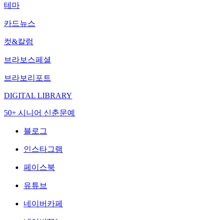
테마
카드뉴스
컷&칼럼
브라보스페셜
브라보리포트
DIGITAL LIBRARY
50+ 시니어 신춘문예
블로그
인스타그램
페이스북
유튜브
네이버카페