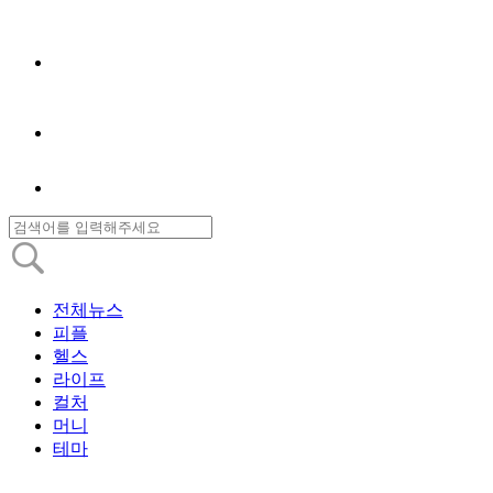
전체뉴스
피플
헬스
라이프
컬처
머니
테마