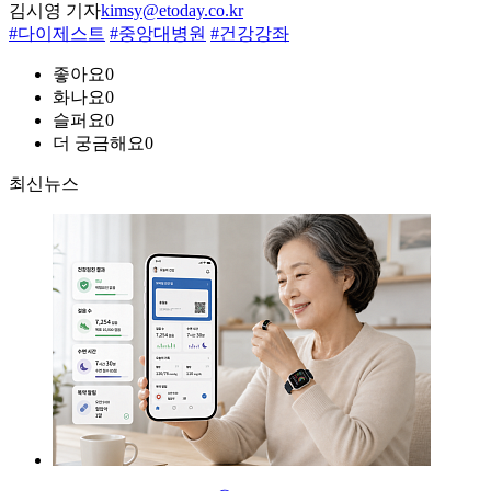
김시영 기자
kimsy@etoday.co.kr
#다이제스트
#중앙대병원
#건강강좌
좋아요
0
화나요
0
슬퍼요
0
더 궁금해요
0
최신뉴스