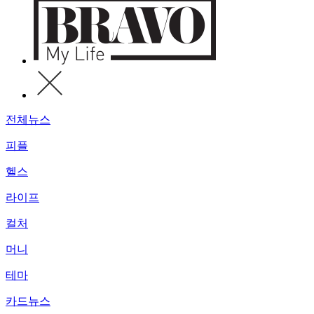
전체뉴스
피플
헬스
라이프
컬처
머니
테마
카드뉴스