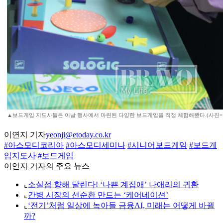
▲보드게임 지도사들은 이날 행사에서 마련된 다양한 보드게임을 직접 체험해봤다.(사진=
이연지 기자
yeonji@etoday.co.kr
#아스모디코리아
#아스모디세미나
#시니어보드게임
#보드게
임지도사
#보드게임
이연지 기자의 주요 뉴스
⌞
소실점 향해 달린다! ‘나쁜 계집애’ 나애리의 귀환
⌞
간병 시장의 선순환 만드는 ‘케어네이션’
⌞
‘전기’처럼 일상에 녹아들 금융AI, 미래는 어떻게 바뀔
까?