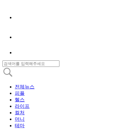
전체뉴스
피플
헬스
라이프
컬처
머니
테마