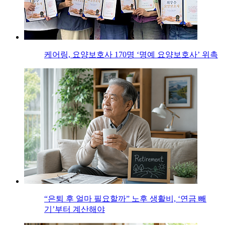
케어링, 요양보호사 170명 ‘명예 요양보호사’ 위촉
“은퇴 후 얼마 필요할까” 노후 생활비, ‘연금 빼
기’부터 계산해야