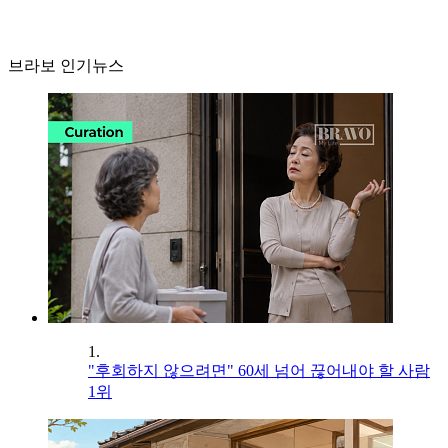
브라보 인기뉴스
1.
"후회하지 않으려면" 60세 넘어 끊어내야 할 사람
1위