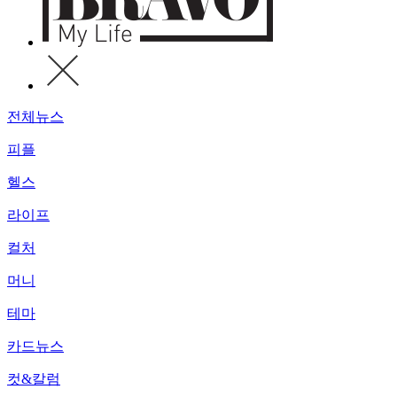
전체뉴스
피플
헬스
라이프
컬처
머니
테마
카드뉴스
컷&칼럼