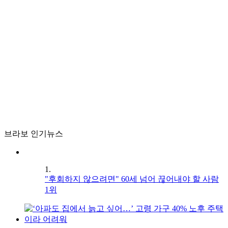
브라보 인기뉴스
1.
"후회하지 않으려면" 60세 넘어 끊어내야 할 사람
1위