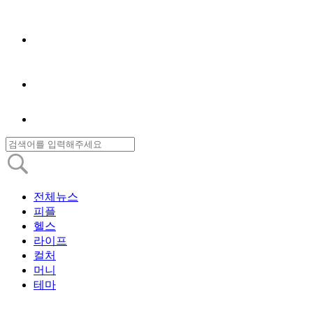
전체뉴스
피플
헬스
라이프
컬처
머니
테마