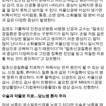
문제가 있으면 감각이 둔해지고 저리고 따갑고 화끈거리는 이
상 감각, 또는 신경통 증상이 나타난다. 증상이 심해지면 중심
을 잘 잡지 못하고 넘어질 수 있다. 자율신경에 이상이 생기면
비특이적인 어지럼증, 통증, 소변 장애, 소화불량, 땀 분비 이상
과 같은 다양한 증상이 발생한다.
김영도 가톨릭대 인천성모병원 뇌병원 신경과 교수는 “말초신
경질환은 증상만으로는 구분하기가 쉽지 않다. 손발 저림 같은
감각 이상은 별일이 아니라고 생각하기 쉬운 증상이고, 땀이
많이 난다거나 소화불량과 같은 자율신경 이상 역시 일시적인
증상으로 오해하기 쉽기 때문이다”며 “말초신경질환은 원인
과 증상이 다양하므로 그만큼 정확한 진단을 받고 적절한 치료
를 하는 것이 중요하다”고 강조했다.
말초신경질환을 치료하기 위해서는 먼저 원인이 될 수 있는 당
뇨, 신장 질환, 류마티스 질환 등과 같은 기저질환이 있는지 병
력 청취가 중요하다. 이후 혈액검사, 신경전도 검사, 자율신경
검사, 근전도 검사 등이 진행된다. 필요한 경우 MRI(자기공명
영상촬영)나 CT(컴퓨터단층촬영) 등 영상 검사도 진행한다.
수술과 약물로 치료…당뇨병 환자 주의
양성 낭종이 국소말초신경을 누르고 있다면 수술로 낭종을 제