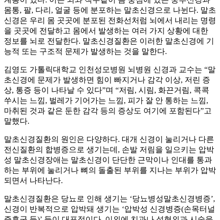
몸통, 팔, 다리, 얼굴 등에 분포하는 말초신경으로 나뉜다. 말초
신경은 우리 몸 곳곳에 분포된 전화선처럼 뇌에서 내리는 명령
을 곳곳에 전달하고 몸에서 발생하는 여러 가지 상황에 대한
정보를 뇌로 전달한다. 말초신경질환은 이러한 말초신경에 기
능적 또는 구조적 문제가 발생하는 것을 말한다.
김영도 가톨릭대학교 인천성모병원 뇌병원 신경과 교수는 “말
초신경에 문제가 발생하면 힘이 빠지거나 감각 이상, 저린 증
상, 통증 등이 나타날 수 있다”며 “저림, 시림, 화끈거림, 콕콕
쑤시는 느낌, 벌레가 기어가는 느낌, 피가 잘 안 통하는 느낌,
마취된 것과 같은 둔한 감각 등의 증상도 여기에 포함된다”고
말했다.
말초신경질환의 원인은 다양하다. 대개 신경이 눌리거나 다른
전신질환의 합병증으로 생기는데, 손발 저림을 일으키는 압박
성 말초신경장애는 말초신경이 단단한 근막이나 인대를 통과
하는 부위에 눌리거나 뼈의 돌출된 부위를 지나는 부위가 압박
되면서 나타난다.
말초신경질환은 당뇨로 인해 생기는 ‘당뇨병성말초신경병증’,
신경이 반복적으로 압박돼 생기는 ‘압박성 신경병증(손목터널
증후군 등)’ 등이 대표적이다. 이외에 치과나 성형외과 시술을