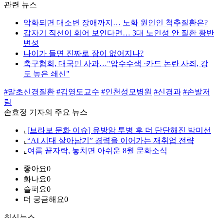
관련 뉴스
악화되면 대소변 장애까지… 노화 원인인 척추질환은?
갑자기 직선이 휘어 보인다면… 3대 노인성 안 질환 황반
변성
나이가 들면 진짜로 잠이 없어지나?
축구협회, 대국민 사과…"압수수색 ·카드 논란 사죄, 강
도 높은 쇄신"
#말초신경질환
#김영도교수
#인천성모병원
#신경과
#손발저
림
손효정 기자의 주요 뉴스
⌞
[브라보 문화 이슈] 유방암 투병 후 더 단단해진 박미선
⌞
“AI 시대 살아남기” 경력을 이어가는 재취업 전략
⌞
여름 끝자락, 놓치면 아쉬운 8월 문화소식
좋아요
0
화나요
0
슬퍼요
0
더 궁금해요
0
최신뉴스