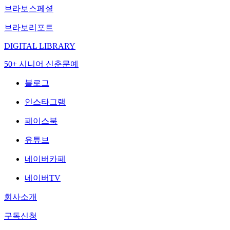
브라보스페셜
브라보리포트
DIGITAL LIBRARY
50+ 시니어 신춘문예
블로그
인스타그램
페이스북
유튜브
네이버카페
네이버TV
회사소개
구독신청