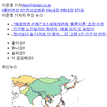
이준호 기자
jhlee@etoday.co.kr
#황반변성
#인천성모병원
#녹내장
#백내장
#안과
이준호 기자의 주요 뉴스
⌞
“해로하면 손해?” 8·3 세제개편에 ‘황혼이혼’ 조장 논란
⌞
민간형 노인일자리 참여자, ‘배움 의지’도 높았다
⌞
청년보다 술·디저트 더 찾아… 日 '고령 1인 가구'의 반전
좋아요
0
화나요
0
슬퍼요
0
더 궁금해요
0
최신뉴스