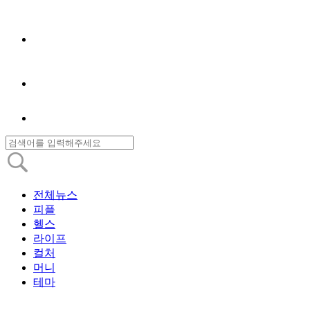
전체뉴스
피플
헬스
라이프
컬처
머니
테마