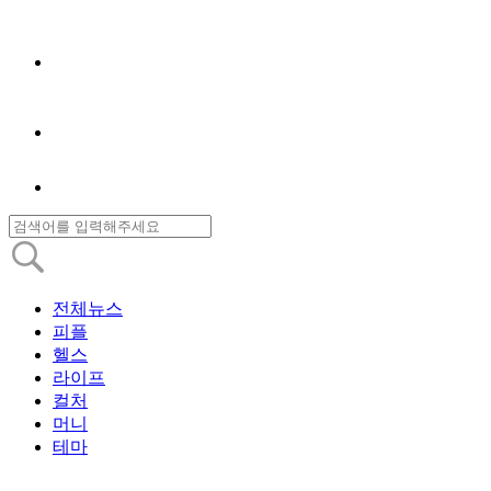
전체뉴스
피플
헬스
라이프
컬처
머니
테마