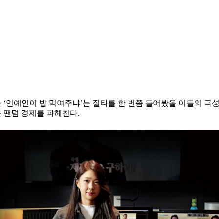
D는 ‘연예인이 밥 먹여주냐’는 질타를 한 번쯤 들어봤을 이들의 극
 팬덤 경제를 파헤친다.