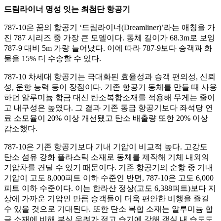
드림라이너 명성 잇는 최첨단 항공기
787-10은 꿈의 항공기 ‘드림라이너(Dreamliner)’라는 애칭을 가
진 787 시리즈 중 가장 큰 모델이다. 동체 길이가 68.3m로 보잉
787-9 대비 5m 가량 늘어났다. 이에 따라 787-9보다 승객과 화
물을 15% 더 수송할 수 있다.
787-10 차세대 항공기는 극대화된 효율성과 승객 편의성, 신뢰
성, 운항 능력 등이 장점이다. 기존 항공기 동체를 만들 때 사용
하던 알루미늄 합금 대신 탄소복합소재를 적용해 무게는 줄이
고 내구성은 높였다. 그 결과 기존 동급 항공기보다 좌석당 연
료 소모율이 20% 이상 개선됐고 탄소 배출량 또한 20% 이상
감소했다.
787-10은 기존 항공기보다 기내 기압이 비교적 높다. 고강도
탄소 섬유 강화 플라스틱 소재로 동체를 제작해 기체 내외의
기압차를 견딜 수 있기 때문이다. 기존 항공기의 순항 중 기내
기압이 고도 8,000피트 이하 수준인 반면, 787-10은 고도 6,000
피트 이하 수준이다. 이는 한라산 정상(고도 6,388피트)보다 지
상에 가까운 기압인 만큼 승객들이 더욱 편안한 비행을 즐길
수 있을 것으로 기대된다. 또한 탄소 복합 소재는 알루미늄 합
금 소재에 비해 부식 우려가 적고 습기에 강해 객실 내 습도도