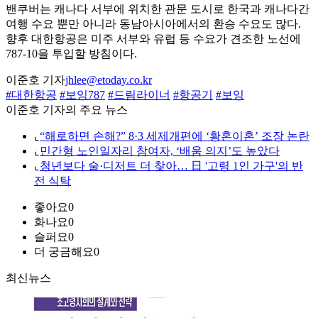
밴쿠버는 캐나다 서부에 위치한 관문 도시로 한국과 캐나다간
여행 수요 뿐만 아니라 동남아시아에서의 환승 수요도 많다.
향후 대한항공은 미주 서부와 유럽 등 수요가 견조한 노선에
787-10을 투입할 방침이다.
이준호 기자
jhlee@etoday.co.kr
#대한항공
#보잉787
#드림라이너
#항공기
#보잉
이준호 기자의 주요 뉴스
⌞
“해로하면 손해?” 8·3 세제개편에 ‘황혼이혼’ 조장 논란
⌞
민간형 노인일자리 참여자, ‘배움 의지’도 높았다
⌞
청년보다 술·디저트 더 찾아… 日 '고령 1인 가구'의 반
전 식탁
좋아요
0
화나요
0
슬퍼요
0
더 궁금해요
0
최신뉴스