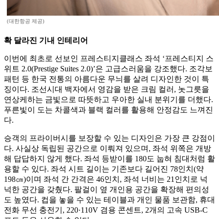
(대한항공 제공)
확 달라진 기내 인테리어
이번에 최초로 선보인 프레스티지클래스 좌석 ‘프레스티지 스
위트 2.0(Prestige Suites 2.0)’은 고급스러움을 강조했다. 조각보
패턴 등 한국 전통의 아름다운 무늬를 살려 디자인한 것이 특
징이다. 조선시대 백자에서 영감을 받은 크림 컬러, 놋그릇을
연상케하는 금빛으로 따뜻하고 우아한 실내 분위기를 더했다.
푸른빛이 도는 차콜색과 블랙 컬러를 활용해 안정감도 느껴진
다.
승객의 프라이버시를 보장할 수 있는 디자인은 가장 큰 강점이
다. 사실상 독립된 공간으로 이뤄져 있으며, 좌석 위쪽은 개방
해 답답하지 않게 했다. 좌석 등받이를 180도 눕혀 침대처럼 활
용할 수 있다. 좌석 시트 길이는 기존보다 길어진 78인치(약
198㎝)이며 좌석 간 간격은 46인치, 좌석 너비는 21인치로 넉
넉한 공간을 갖췄다. 팔걸이 옆 개인용 공간을 확장해 편의성
도 높였다. 컵을 놓을 수 있는 테이블과 개인 물품 보관함, 휴대
전화 무선 충전기, 220·110V 겸용 콘센트, 2개의 고속 USB-C