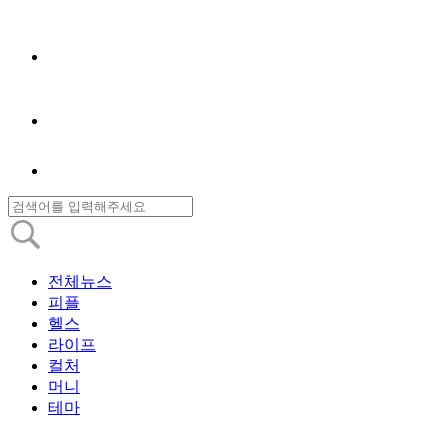
전체뉴스
피플
헬스
라이프
컬처
머니
테마