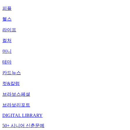
피플
헬스
라이프
컬처
머니
테마
카드뉴스
컷&칼럼
브라보스페셜
브라보리포트
DIGITAL LIBRARY
50+ 시니어 신춘문예