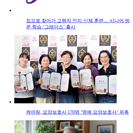
집으로 찾아가 고령자 인지·신체 훈련… 시니어 방
문 학습 ‘그레이스’ 출시
케어링, 요양보호사 170명 ‘명예 요양보호사’ 위촉