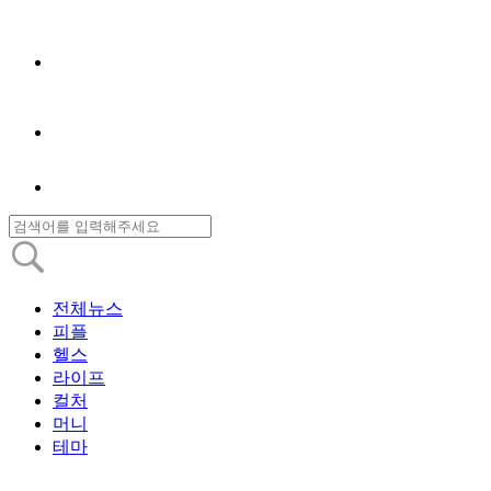
전체뉴스
피플
헬스
라이프
컬처
머니
테마