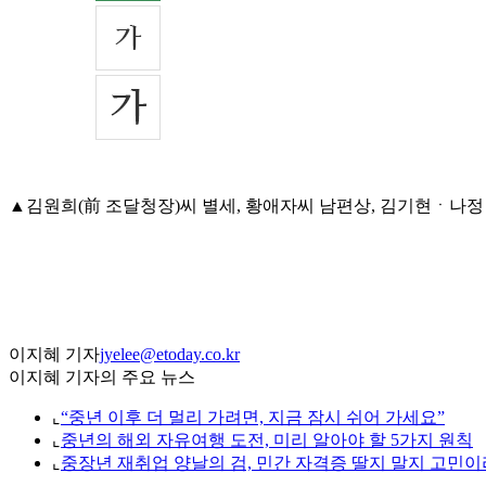
▲김원희(前 조달청장)씨 별세, 황애자씨 남편상, 김기현ㆍ나정ㆍ래정
이지혜 기자
jyelee@etoday.co.kr
이지혜 기자의 주요 뉴스
⌞
“중년 이후 더 멀리 가려면, 지금 잠시 쉬어 가세요”
⌞
중년의 해외 자유여행 도전, 미리 알아야 할 5가지 원칙
⌞
중장년 재취업 양날의 검, 민간 자격증 딸지 말지 고민이