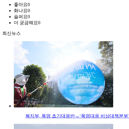
좋아요
0
화나요
0
슬퍼요
0
더 궁금해요
0
최신뉴스
복지부, 폭염 초기대응반→‘폭염대응 비상대책본부’