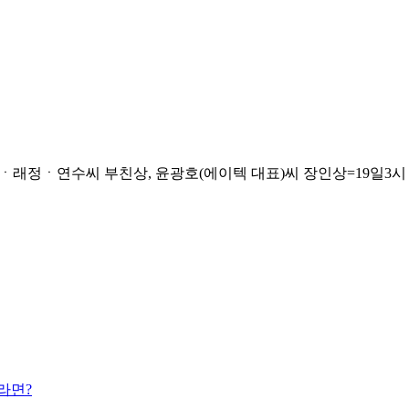
ㆍ연수씨 부친상, 윤광호(에이텍 대표)씨 장인상=19일3시 서울성모병
라면?