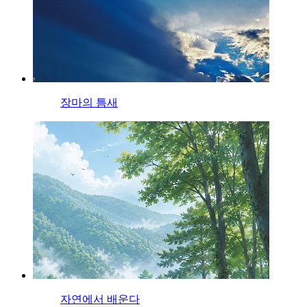
장마의 틈새
자연에서 배운다