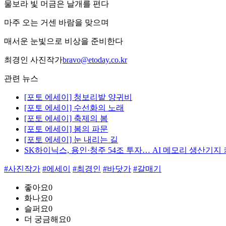
물보라 빛 머금은 날개를 편다
마주 오는 거센 바람을 맞으며
매서운 눈빛으로 비상을 준비한다
최경인 사진작가
bravo@etoday.co.kr
관련 뉴스
[포토 에세이] 청보리밭 양귀비
[포토 에세이] 수선화의 노래
[포토 에세이] 축제의 봄
[포토 에세이] 봄의 파문
[포토 에세이] 눈 내리는 길
SK하이닉스, 용인·청주 54조 투자… AI 메모리 생산기지
#사진작가
#에세이
#최경인
#바닷가
#갈매기
좋아요
0
화나요
0
슬퍼요
0
더 궁금해요
0