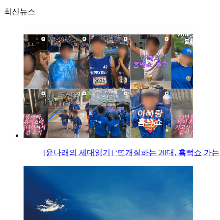
최신뉴스
[윤나래의 세대읽기] ‘뜨개질하는 20대, 흠뻑쇼 가는