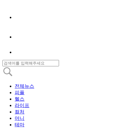
전체뉴스
피플
헬스
라이프
컬처
머니
테마