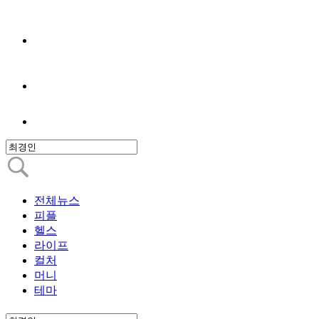
전체뉴스
피플
헬스
라이프
컬처
머니
테마