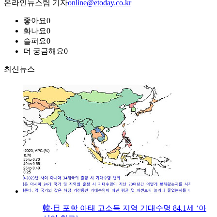
온라인뉴스팀 기자
online@etoday.co.kr
좋아요
0
화나요
0
슬퍼요
0
더 궁금해요
0
최신뉴스
韓·日 포함 아태 고소득 지역 기대수명 84.1세 ‘아