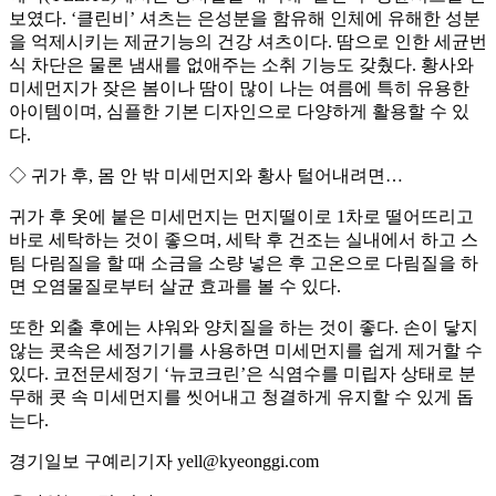
보였다. ‘클린비’ 셔츠는 은성분을 함유해 인체에 유해한 성분
을 억제시키는 제균기능의 건강 셔츠이다. 땀으로 인한 세균번
식 차단은 물론 냄새를 없애주는 소취 기능도 갖췄다. 황사와
미세먼지가 잦은 봄이나 땀이 많이 나는 여름에 특히 유용한
아이템이며, 심플한 기본 디자인으로 다양하게 활용할 수 있
다.
◇ 귀가 후, 몸 안 밖 미세먼지와 황사 털어내려면…
귀가 후 옷에 붙은 미세먼지는 먼지떨이로 1차로 떨어뜨리고
바로 세탁하는 것이 좋으며, 세탁 후 건조는 실내에서 하고 스
팀 다림질을 할 때 소금을 소량 넣은 후 고온으로 다림질을 하
면 오염물질로부터 살균 효과를 볼 수 있다.
또한 외출 후에는 샤워와 양치질을 하는 것이 좋다. 손이 닿지
않는 콧속은 세정기기를 사용하면 미세먼지를 쉽게 제거할 수
있다. 코전문세정기 ‘뉴코크린’은 식염수를 미립자 상태로 분
무해 콧 속 미세먼지를 씻어내고 청결하게 유지할 수 있게 돕
는다.
경기일보 구예리기자 yell@kyeonggi.com