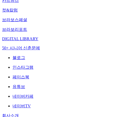
카드뉴스
컷&칼럼
브라보스페셜
브라보리포트
DIGITAL LIBRARY
50+ 시니어 신춘문예
블로그
인스타그램
페이스북
유튜브
네이버카페
네이버TV
회사소개