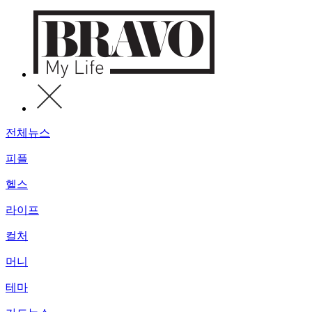
전체뉴스
피플
헬스
라이프
컬처
머니
테마