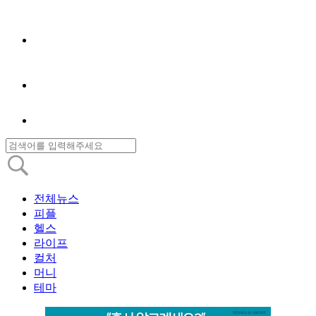
전체뉴스
피플
헬스
라이프
컬처
머니
테마