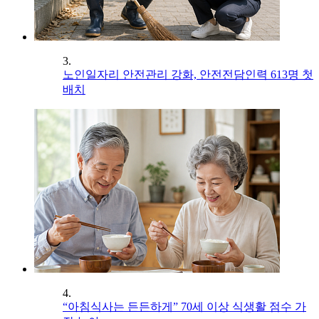
3.
노인일자리 안전관리 강화, 안전전담인력 613명 첫
배치
4.
“아침식사는 든든하게” 70세 이상 식생활 점수 가