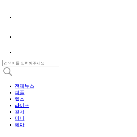
전체뉴스
피플
헬스
라이프
컬처
머니
테마