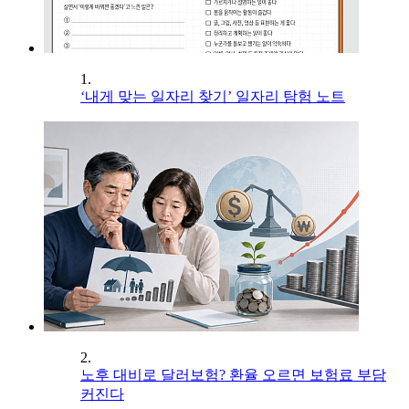
1.
‘내게 맞는 일자리 찾기’ 일자리 탐험 노트
2.
노후 대비로 달러보험? 환율 오르면 보험료 부담
커진다