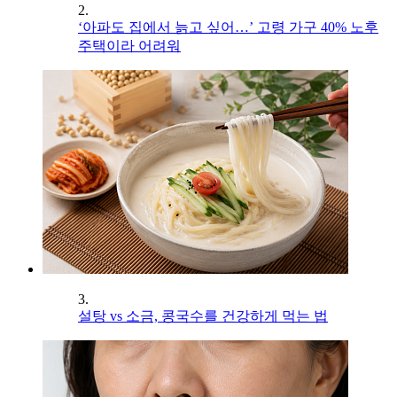
2.
‘아파도 집에서 늙고 싶어…’ 고령 가구 40% 노후
주택이라 어려워
3.
설탕 vs 소금, 콩국수를 건강하게 먹는 법