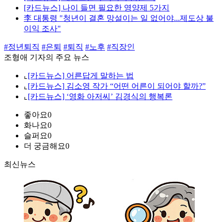
[카드뉴스] 나이 들면 필요한 영양제 5가지
李 대통령 "청년이 결혼 망설이는 일 없어야...제도상 불
이익 조사"
#정년퇴직
#은퇴
#퇴직
#노후
#직장인
조형애 기자의 주요 뉴스
⌞
[카드뉴스] 어른답게 말하는 법
⌞
[카드뉴스] 김소영 작가 “어떤 어른이 되어야 할까?”
⌞
[카드뉴스] ‘영화 아저씨’ 김경식의 행복론
좋아요
0
화나요
0
슬퍼요
0
더 궁금해요
0
최신뉴스