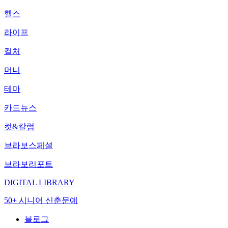
헬스
라이프
컬처
머니
테마
카드뉴스
컷&칼럼
브라보스페셜
브라보리포트
DIGITAL LIBRARY
50+ 시니어 신춘문예
블로그