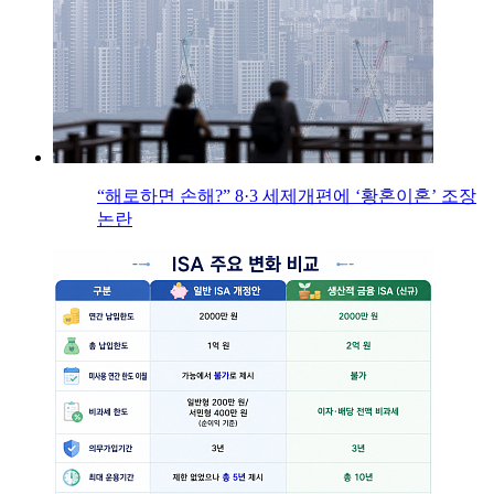
“해로하면 손해?” 8·3 세제개편에 ‘황혼이혼’ 조장
논란