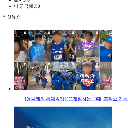
슬퍼요
0
더 궁금해요
0
최신뉴스
[윤나래의 세대읽기] ‘뜨개질하는 20대, 흠뻑쇼 가는