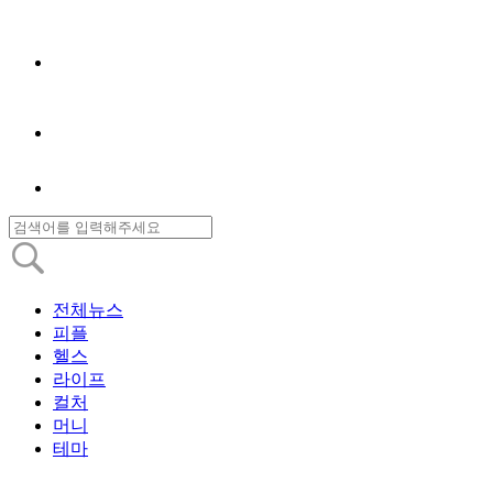
전체뉴스
피플
헬스
라이프
컬처
머니
테마