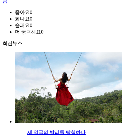
금
좋아요
0
화나요
0
슬퍼요
0
더 궁금해요
0
최신뉴스
세 얼굴의 발리를 탐험하다