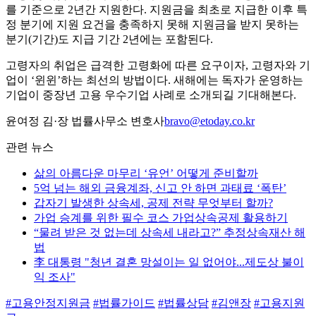
를 기준으로 2년간 지원한다. 지원금을 최초로 지급한 이후 특
정 분기에 지원 요건을 충족하지 못해 지원금을 받지 못하는
분기(기간)도 지급 기간 2년에는 포함된다.
고령자의 취업은 급격한 고령화에 따른 요구이자, 고령자와 기
업이 ‘윈윈’하는 최선의 방법이다. 새해에는 독자가 운영하는
기업이 중장년 고용 우수기업 사례로 소개되길 기대해본다.
윤여정 김·장 법률사무소 변호사
bravo@etoday.co.kr
관련 뉴스
삶의 아름다운 마무리 ‘유언’ 어떻게 준비할까
5억 넘는 해외 금융계좌, 신고 안 하면 과태료 ‘폭탄’
갑자기 발생한 상속세, 공제 전략 무엇부터 할까?
가업 승계를 위한 필수 코스 가업상속공제 활용하기
“물려 받은 것 없는데 상속세 내라고?” 추정상속재산 해
법
李 대통령 "청년 결혼 망설이는 일 없어야...제도상 불이
익 조사"
#고용안정지원금
#법률가이드
#법률상담
#김앤장
#고용지원