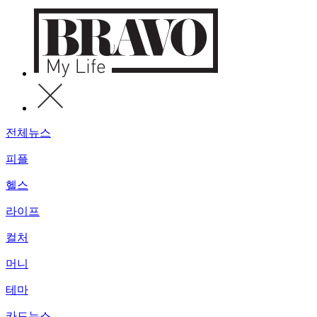
전체뉴스
피플
헬스
라이프
컬처
머니
테마
카드뉴스