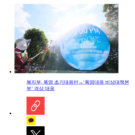
복지부, 폭염 초기대응반→‘폭염대응 비상대책본
부’ 격상 대응