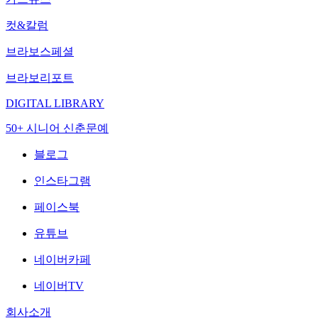
컷&칼럼
브라보스페셜
브라보리포트
DIGITAL LIBRARY
50+ 시니어 신춘문예
블로그
인스타그램
페이스북
유튜브
네이버카페
네이버TV
회사소개