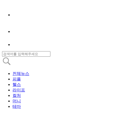
전체뉴스
피플
헬스
라이프
컬처
머니
테마