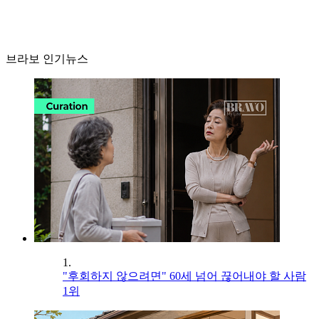
브라보 인기뉴스
1.
"후회하지 않으려면" 60세 넘어 끊어내야 할 사람
1위