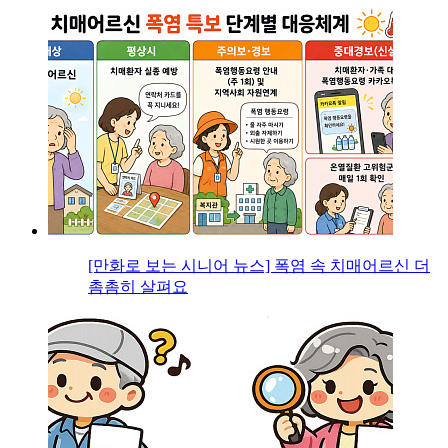
[만화로 보는 시니어 뉴스] 폭염 속 치매어르신 더
촘촘히 살펴요