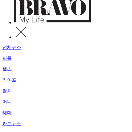
전체뉴스
피플
헬스
라이프
컬처
머니
테마
카드뉴스