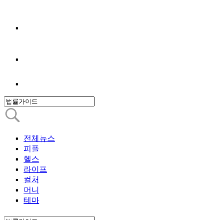
전체뉴스
피플
헬스
라이프
컬처
머니
테마