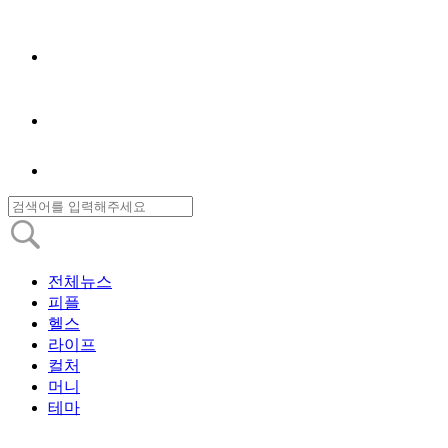
전체뉴스
피플
헬스
라이프
컬처
머니
테마