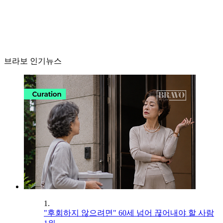
브라보 인기뉴스
1.
"후회하지 않으려면" 60세 넘어 끊어내야 할 사람