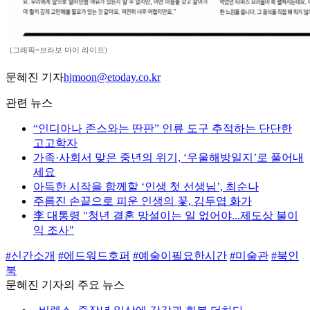
(그래픽=브라보 마이 라이프)
문혜진 기자
hjmoon@etoday.co.kr
관련 뉴스
“인디아나 존스와는 딴판” 인류 도구 추적하는 단단한
고고학자
가족·사회서 맞은 중년의 위기, ‘우울해방일지’로 풀어내
세요
아득한 시작을 함께할 ‘인생 첫 선생님’, 최순나
주름진 손끝으로 피운 인생의 꽃, 김두엽 화가
李 대통령 "청년 결혼 망설이는 일 없어야...제도상 불이
익 조사"
#신간소개
#에드워드호퍼
#예술이필요한시간
#미술관
#북인
북
문혜진 기자의 주요 뉴스