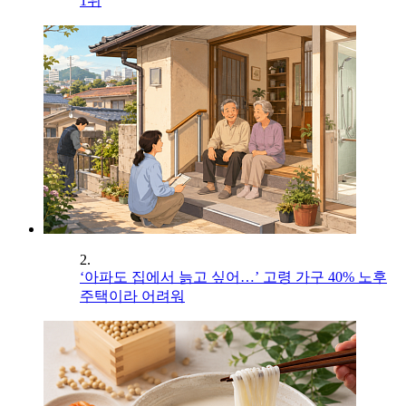
1위
2.
‘아파도 집에서 늙고 싶어…’ 고령 가구 40% 노후
주택이라 어려워