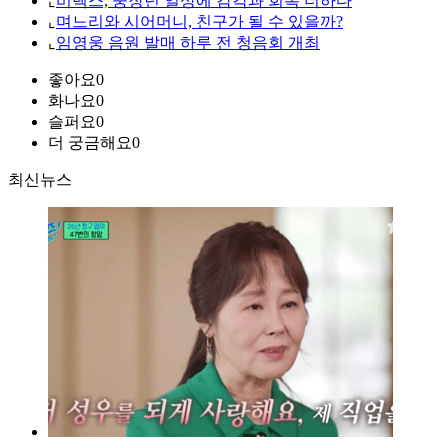
⌞
비렉스, 중장년 일상에 감각과 회복 더하다
⌞
며느리와 시어머니, 친구가 될 수 있을까?
⌞
임영웅 음원 발매 하루 전 청음회 개최
좋아요
0
화나요
0
슬퍼요
0
더 궁금해요
0
최신뉴스