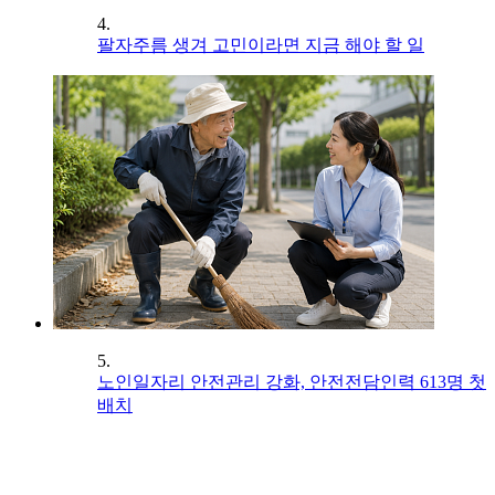
4.
팔자주름 생겨 고민이라면 지금 해야 할 일
5.
노인일자리 안전관리 강화, 안전전담인력 613명 첫
배치