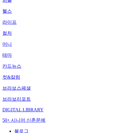
피플
헬스
라이프
컬처
머니
테마
카드뉴스
컷&칼럼
브라보스페셜
브라보리포트
DIGITAL LIBRARY
50+ 시니어 신춘문예
블로그