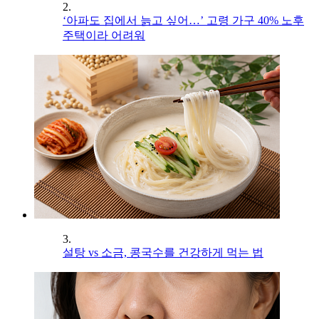
2.
‘아파도 집에서 늙고 싶어…’ 고령 가구 40% 노후
주택이라 어려워
3.
설탕 vs 소금, 콩국수를 건강하게 먹는 법