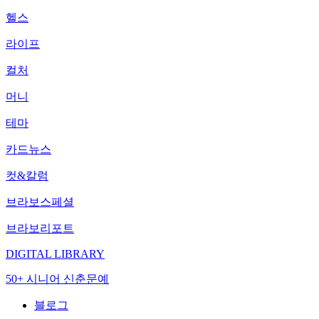
헬스
라이프
컬처
머니
테마
카드뉴스
컷&칼럼
브라보스페셜
브라보리포트
DIGITAL LIBRARY
50+ 시니어 신춘문예
블로그