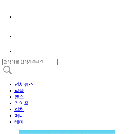
전체뉴스
피플
헬스
라이프
컬처
머니
테마