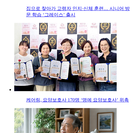
집으로 찾아가 고령자 인지·신체 훈련… 시니어 방
문 학습 ‘그레이스’ 출시
케어링, 요양보호사 170명 ‘명예 요양보호사’ 위촉