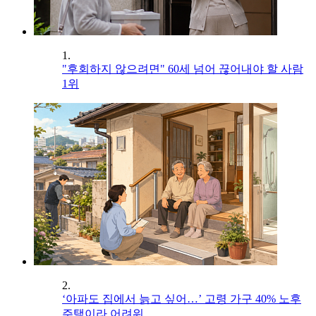
1.
"후회하지 않으려면" 60세 넘어 끊어내야 할 사람
1위
2.
‘아파도 집에서 늙고 싶어…’ 고령 가구 40% 노후
주택이라 어려워