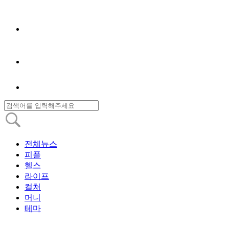
전체뉴스
피플
헬스
라이프
컬처
머니
테마