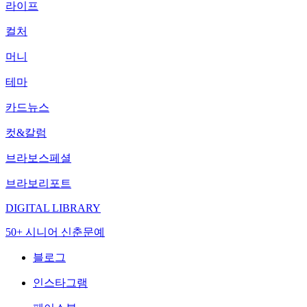
라이프
컬처
머니
테마
카드뉴스
컷&칼럼
브라보스페셜
브라보리포트
DIGITAL LIBRARY
50+ 시니어 신춘문예
블로그
인스타그램