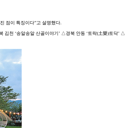
춰진 점이 특징이다”고 설명했다.
북 김천 ‘송알송알 산골이야기’ △경북 안동 ‘토락(土樂)토닥’ △