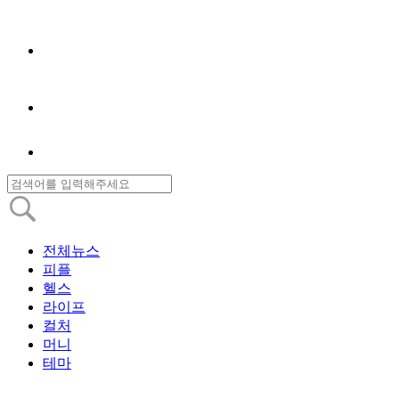
전체뉴스
피플
헬스
라이프
컬처
머니
테마