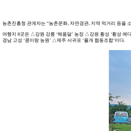
농촌진흥청 관계자는 “농촌문화, 자연경관, 지역 먹거리 등을 소
여행지 8곳은 △강원 강릉 ‘해품달’ 농장 △강원 횡성 ‘횡성 예
경남 고성 ‘콩이랑 농원’ △제주 서귀포 ‘폴개 협동조합’이다.