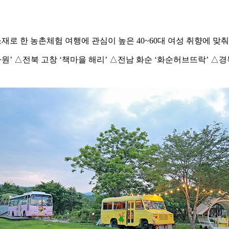
재로 한 농촌체험 여행에 관심이 높은 40~60대 여성 취향에 맞
다원’ △전북 고창 ‘책마을 해리’ △전남 화순 ‘화순허브뜨락’ △경