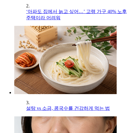
2.
‘아파도 집에서 늙고 싶어…’ 고령 가구 40% 노후
주택이라 어려워
3.
설탕 vs 소금, 콩국수를 건강하게 먹는 법