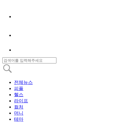
전체뉴스
피플
헬스
라이프
컬처
머니
테마