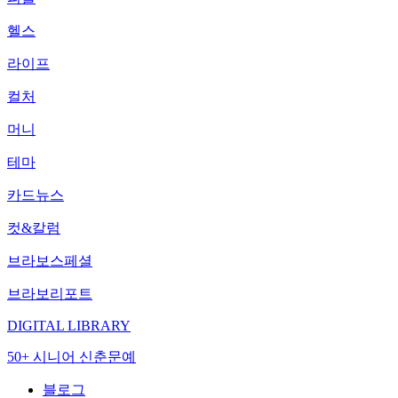
헬스
라이프
컬처
머니
테마
카드뉴스
컷&칼럼
브라보스페셜
브라보리포트
DIGITAL LIBRARY
50+ 시니어 신춘문예
블로그