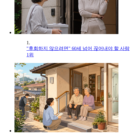
1.
"후회하지 않으려면" 60세 넘어 끊어내야 할 사람
1위